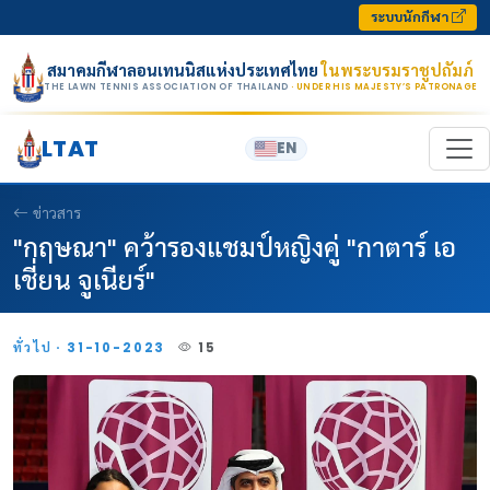
Skip to content
ระบบนักกีฬา
สมาคมกีฬาลอนเทนนิสแห่งประเทศไทย
ในพระบรมราชูปถัมภ์
THE LAWN TENNIS ASSOCIATION OF THAILAND
· UNDER HIS MAJESTY’S PATRONAGE
LTAT
EN
ข่าวสาร
"กฤษณา" คว้ารองแชมป์หญิงคู่ "กาตาร์ เอ
เชี่ยน จูเนียร์"
ทั่วไป · 31-10-2023
15