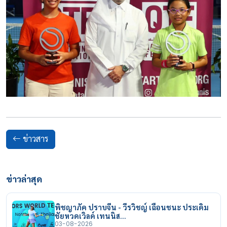
ข่าวสาร
ข่าวล่าสุด
พิชญาภัค ปราบจีน - วีรวิชญ์ เฉือนชนะ ประเดิม
ชัยหวดเวิลด์ เทนนิส…
03-08-2026