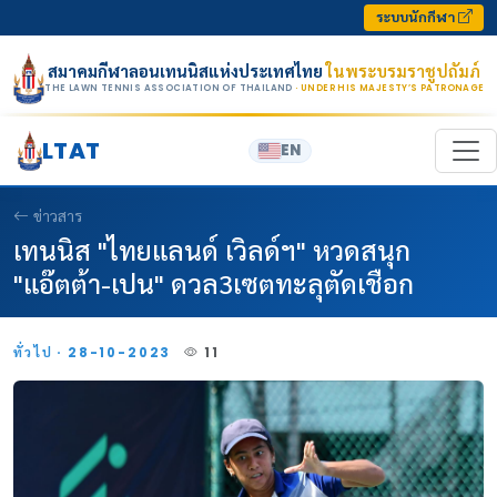
Skip to content
ระบบนักกีฬา
สมาคมกีฬาลอนเทนนิสแห่งประเทศไทย
ในพระบรมราชูปถัมภ์
THE LAWN TENNIS ASSOCIATION OF THAILAND
· UNDER HIS MAJESTY’S PATRONAGE
LTAT
EN
ข่าวสาร
เทนนิส "ไทยแลนด์ เวิลด์ฯ" หวดสนุก
"แอ๊ตต้า-เปน" ดวล3เซตทะลุตัดเชือก
ทั่วไป · 28-10-2023
11