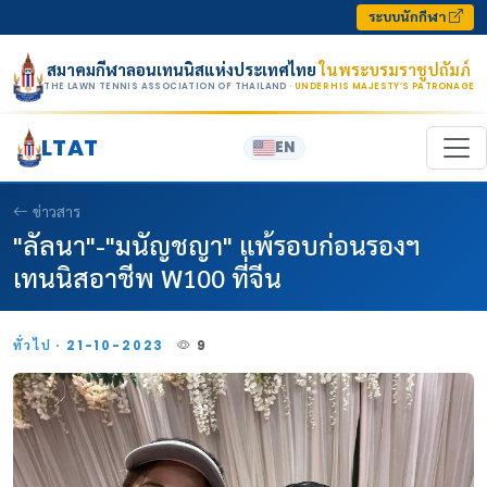
Skip to content
ระบบนักกีฬา
สมาคมกีฬาลอนเทนนิสแห่งประเทศไทย
ในพระบรมราชูปถัมภ์
THE LAWN TENNIS ASSOCIATION OF THAILAND
· UNDER HIS MAJESTY’S PATRONAGE
LTAT
EN
ข่าวสาร
"ลัลนา"-"มนัญชญา" แพ้รอบก่อนรองฯ
เทนนิสอาชีพ W100 ที่จีน
ทั่วไป · 21-10-2023
9