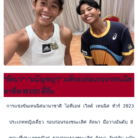
"ลัลนา"-"มนัญชญา" แพ้รอบก่อนรองฯเทนนิส
อาชีพ W100 ที่จีน
 การแข่งขันเทนนิสนานาชาติ ไอทีเอฟ เวิลด์ เทนนิส ทัวร์ 2023
  ประเภทหญิงเดี่ยว รอบก่อนรองชนะเลิศ ลัลนา มือวางอันดับ 
  ขณะที่ประเภทหญิงคู่ รอบก่อนรองชนะเลิศ ลัลนา จับคู่กับ มนัญ