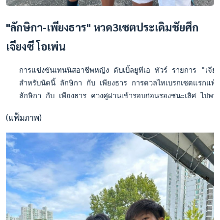
"ลักษิกา-เพียงธาร" หวด3เซตประเดิมชัยศึก
เจียงซี โอเพ่น
   การแข่งขันเทนนิสอาชีพหญิง ดับเบิ้ลยูทีเอ ทัวร์ รายการ "เจ
   สำหรับนัดนี้ ลักษิกา กับ เพียงธาร การดวลไทเบรกเซตแรกแพ้ไปก
   ลักษิกา กับ เพียงธาร ควงคู่ผ่านเข้ารอบก่อนรองชนะเลิศ ไปพบกั
(แฟ้มภาพ)