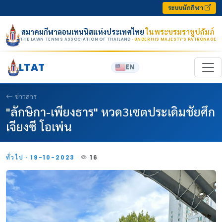
Skip to content
ระบบนักกีฬา
สมาคมกีฬาลอนเทนนิสแห่งประเทศไทย
ในพระบรมราชูปถัมภ์
THE LAWN TENNIS ASSOCIATION OF THAILAND
· UNDER HIS MAJESTY’S PATRONAGE
LTAT
EN
ข่าวสาร
"ลักษิกา-เพียงธาร" หวด3เซตประเดิมชัยศึก
เจียงซี โอเพ่น
ทั่วไป · 19-10-2023
16