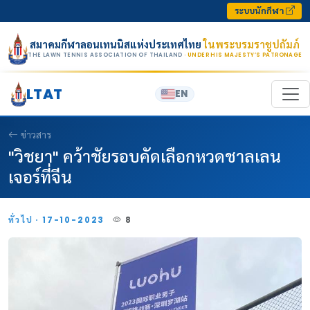
Skip to content
ระบบนักกีฬา
สมาคมกีฬาลอนเทนนิสแห่งประเทศไทย
ในพระบรมราชูปถัมภ์
THE LAWN TENNIS ASSOCIATION OF THAILAND
· UNDER HIS MAJESTY’S PATRONAGE
LTAT
EN
ข่าวสาร
"วิชยา" คว้าชัยรอบคัดเลือกหวดชาลเลน
เจอร์ที่จีน
ทั่วไป · 17-10-2023
8