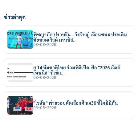
ข่าวล่าสุด
พิชญาภัค ปราบจีน - วีรวิชญ์ เฉือนชนะ ประเดิม
ชัยหวดเวิลด์ เทนนิส…
03-08-2026
ยู 14 ทีมชาติไทย ร่วมพิธีเปิด ศึก "2026 เวิลด์
เทนนิส" ที่เช็ก…
03-08-2026
"ไรอัน" พ่ายรอบคัดเลือกศึกเจ30 ที่โดมินิกัน
03-08-2026