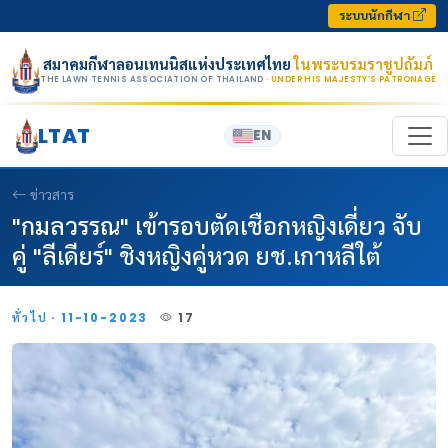
Skip to content
ระบบนักกีฬา
สมาคมกีฬาลอนเทนนิสแห่งประเทศไทย
ในพระบรมราชูปถัมภ์
THE LAWN TENNIS ASSOCIATION OF THAILAND
· UNDER HIS MAJESTY’S PATRONAGE
LTAT
EN
ข่าวสาร
"กมลวรรณ" เข้ารอบตัดเชือกหญิงเดี่ยว จับ
คู่ "ลีเดียร์" ชิงหญิงคู่หวด ยช.เกาหลีใต้
ทั่วไป · 11-10-2023
17