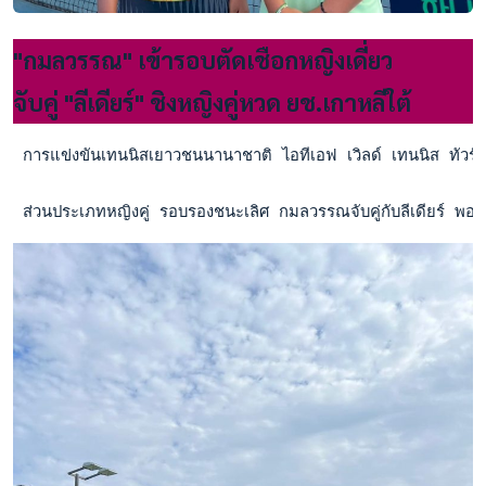
"กมลวรรณ" เข้ารอบตัดเชือกหญิงเดี่ยว
จับคู่ "ลีเดียร์" ชิงหญิงคู่หวด ยช.เกาหลีใต้
 การแข่งขันเทนนิสเยาวชนนานาชาติ ไอทีเอฟ เวิลด์ เทนนิส ทัวร
 ส่วนประเภทหญิงคู่ รอบรองชนะเลิศ กมลวรรณจับคู่กับลีเดียร์ 