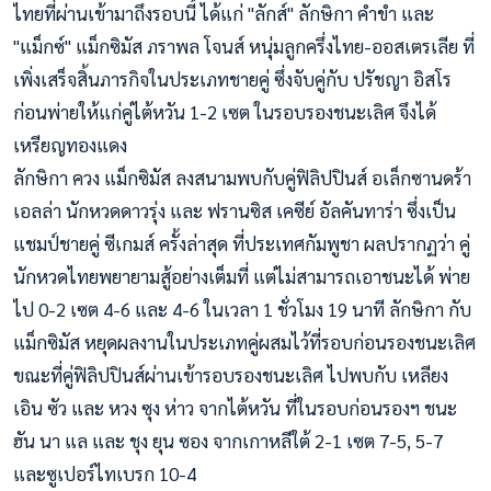
ไทยที่ผ่านเข้ามาถึงรอบนี้ ได้แก่ "ลักส์" ลักษิกา คำขำ และ
"แม็กซ์" แม็กซิมัส ภราพล โจนส์ หนุ่มลูกครึ่งไทย-ออสเตรเลีย ที่
เพิ่งเสร็จสิ้นภารกิจในประเภทชายคู่ ซึ่งจับคู่กับ ปรัชญา อิสโร
ก่อนพ่ายให้แก่คู่ไต้หวัน 1-2 เซต ในรอบรองชนะเลิศ จึงได้
เหรียญทองแดง
ลักษิกา ควง แม็กซิมัส ลงสนามพบกับคู่ฟิลิปปินส์ อเล็กซานดร้า
เอลล่า นักหวดดาวรุ่ง และ ฟรานซิส เคซีย์ อัลคันทาร่า ซึ่งเป็น
แชมป์ชายคู่ ซีเกมส์ ครั้งล่าสุด ที่ประเทศกัมพูชา ผลปรากฏว่า คู่
นักหวดไทยพยายามสู้อย่างเต็มที่ แต่ไม่สามารถเอาชนะได้ พ่าย
ไป 0-2 เซต 4-6 และ 4-6 ในเวลา 1 ชั่วโมง 19 นาที ลักษิกา กับ
แม็กซิมัส หยุดผลงานในประเภทคู่ผสมไว้ที่รอบก่อนรองชนะเลิศ
ขณะที่คู่ฟิลิปปินส์ผ่านเข้ารอบรองชนะเลิศ ไปพบกับ เหลียง
เอิน ซัว และ หวง ซุง ห่าว จากไต้หวัน ที่ในรอบก่อนรองฯ ชนะ
ฮัน นา แล และ ชุง ยุน ซอง จากเกาหลีใต้ 2-1 เซต 7-5, 5-7
และซูเปอร์ไทเบรก 10-4