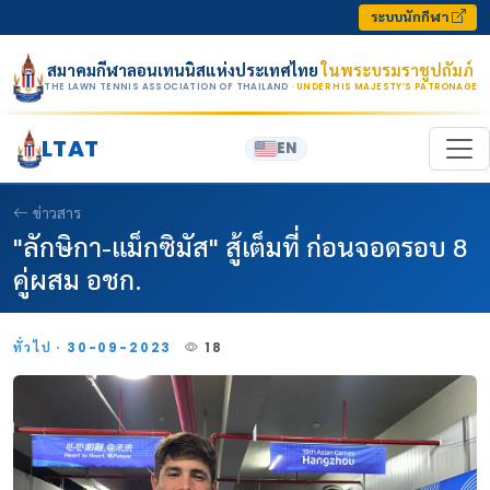
Skip to content
ระบบนักกีฬา
สมาคมกีฬาลอนเทนนิสแห่งประเทศไทย
ในพระบรมราชูปถัมภ์
THE LAWN TENNIS ASSOCIATION OF THAILAND
· UNDER HIS MAJESTY’S PATRONAGE
LTAT
EN
ข่าวสาร
"ลักษิกา-แม็กซิมัส" สู้เต็มที่ ก่อนจอดรอบ 8
คู่ผสม อชก.
ทั่วไป · 30-09-2023
18