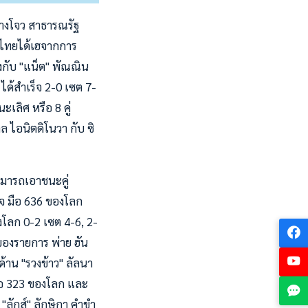
งหางโจว สาธารณรัฐ
าดไทยได้เฮจากการ
ังกับ "แน็ต" พัณณิน
 ได้สำเร็จ 2-0 เซต 7-
เลิศ หรือ 8 คู่
าล ไอนิตดิโนวา กับ ซิ
สามารถเอาชนะคู่
ร็จ มือ 636 ของโลก
โลก 0-2 เซต 4-6, 2-
ของรายการ พ่าย ฮัน
้าน "รวงข้าว" ลัลนา
มือ 323 ของโลก และ
"ลักส์" ลักษิกา คำขำ