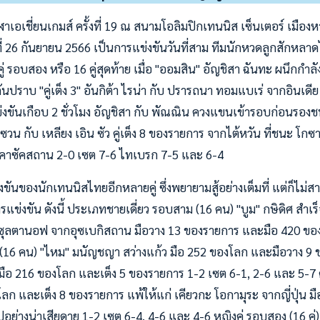
าเอเชี่ยนเกมส์ ครั้งที่ 19 ณ สนามโอลิมปิกเทนนิส เซ็นเตอร์ เมือ
ที่ 26 กันยายน 2566 เป็นการแข่งขันวันที่สาม ทีมนักหวดลูกสักหล
่ รอบสอง หรือ 16 คู่สุดท้าย เมื่อ "ออมสิน" อัญชิสา ฉันทะ ผนึกกำล
ันปราบ "คู่เต็ง 3" อันกิต้า ไรน่า กับ ปรารถนา ทอมแบเร่ จากอินเดีย
งขันเกือบ 2 ชั่วโมง อัญชิสา กับ พัณณิน ควงแขนเข้ารอบก่อนรองชนะ
 ซวน กับ เหลียง เอิน ซัว คู่เต็ง 8 ของรายการ จากไต้หวัน ที่ชนะ โกซ
ากคาซัคสถาน 2-0 เซต 7-6 ไทเบรก 7-5 และ 6-4
งขันของนักเทนนิสไทยอีกหลายคู่ ซึ่งพยายามสู้อย่างเต็มที่ แต่ก็ไม่
รแข่งขัน ดังนี้ ประเภทชายเดี่ยว รอบสาม (16 คน) "บูม" กษิดิศ สำเ
น ซุลตานอฟ จากอุซเบกิสถาน มือวาง 13 ของรายการ และมือ 420 ของ
 (16 คน) "ไหม" มนัญชญา สว่างแก้ว มือ 252 ของโลก และมือวาง 9 
มือ 216 ของโลก และเต็ง 5 ของรายการ 1-2 เซต 6-1, 2-6 และ 5-7 ด
โลก และเต็ง 8 ของรายการ แพ้ให้แก่ เคียวกะ โอกามุระ จากญี่ปุ่น 
อย่างน่าเสียดาย 1-2 เซต 6-4, 4-6 และ 4-6 หญิงคู่ รอบสอง (16 คู่) 