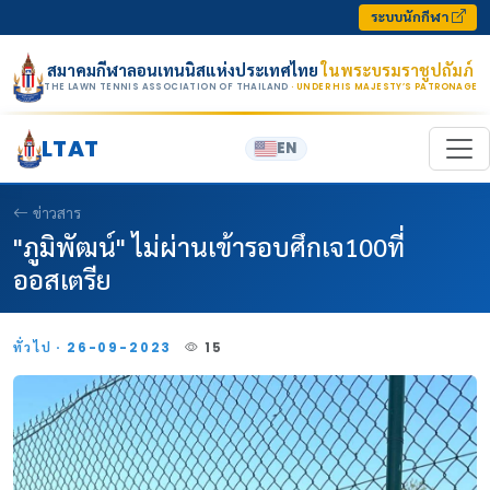
Skip to content
ระบบนักกีฬา
สมาคมกีฬาลอนเทนนิสแห่งประเทศไทย
ในพระบรมราชูปถัมภ์
THE LAWN TENNIS ASSOCIATION OF THAILAND
· UNDER HIS MAJESTY’S PATRONAGE
LTAT
EN
ข่าวสาร
"ภูมิพัฒน์" ไม่ผ่านเข้ารอบศึกเจ100ที่
ออสเตรีย
ทั่วไป · 26-09-2023
15