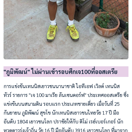
"ภูมิพัฒน์" ไม่ผ่านเข้ารอบศึกเจ100ที่ออสเตรีย
การแข่งขันเทนนิสเยาวชนนานาชาติ ไอทีเอฟ เวิลด์ เทนนิส
ทัวร์ รายการ "เจ 100 มาเรีย ลันเซนดอร์ฟ" ประเทศออสเตรีย ซึ่ง
แข่งขันบนสนามดิน รอบแรก ประเภทชายเดี่ยว เมื่อวันที่ 25
กันยายน ภูมิพัฒน์ สุขโข นักเทนนิสเยาวชนไทยวัย 17 ปี มือ
อันดับ 1804 เยาวชนโลก ปราชัยให้กับ ติโม่ เรฮ์เบอร์เกอร์ นัก
หวดดาวรุ่งเจ้าถิ่น วัย 16 ปี มืออันดับ 3916 เยาวชนโลก ที่มาจาก