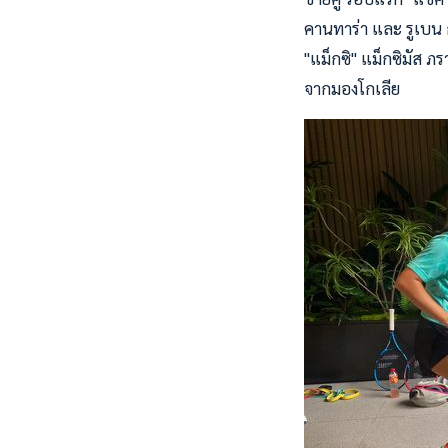
คานทาร่า และ รูเบน 
"แม็กซิ" แม็กซิมัส ภ
จากมองโกเลีย