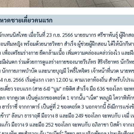
 ลงหวดชายเดี่ยวคนแรก
กเทนนิสไทย เมื่อวันที่ 23 ก.ย. 2566 นายธนากร ศรีชาพันธุ์ ผู้ฝึ
นทีมหญิง พร้อมด้วยนายวิทยา สำเร็จ ผู้ช่วยผู้ฝึกสอน ได้ให้นักกีฬ
 เพื่อเตรียมร่างกาย ยืดกล้ามเนื้อ เพิ่มความคล่องแคล่วว่องไว และฝึ
มีฝนตก ร่วมด้วยการดูแลร่างกายของนายวีรภัทร สิริจริยาพร นักวิท
 นักกายภาพบำบัด และนายบุญมี โพธิ์ไพจิตร เจ้าหน้าที่นวด นายพช
 24 ก.ย. 2566 เริ่มคู่แรก เวลา 12.00 น. ตามเวลาท้องถิ่น สำหรับโ
เดี่ยว รอบแรก (สาย 64) "บูม" กษิดิศ สำเร็จ มือ 636 ของโลก จะพ
ลก จากคูเวต เป็นคู่แรกของคอร์ต 1 จากนั้น "เน็ต" พลภูมิ โควาพิทั
ฮาร์ราซี่ จากกาตาร์ เป็นคู่ที่ 2 ของคอร์ต 3 นอกจากนี้ ยังมีการแข่
ข้าว" ลัลนา ธาราฤดี มือวาง 8 และมือ 249 ของโลก จะพบกับ เจมี่ เ
งแก้ว มือวาง 9 และมือ 252 ของโลก จะพบกับ อภิลาชา บิสต้า จา
ฐานทัพ สุขสำราญ กับ "จูเนียร์" วิชยา ตรงเจริญชัยกุล ประเดิมศึกห