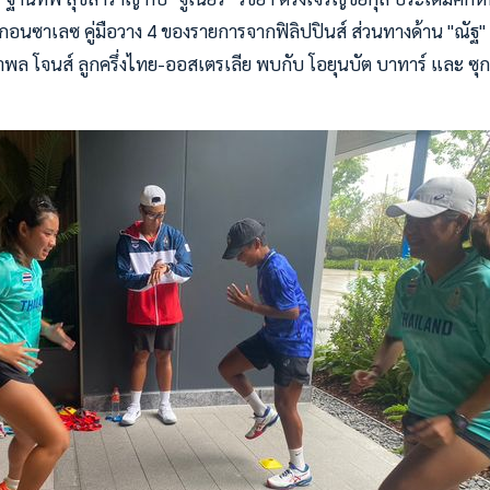
กอนซาเลซ คู่มือวาง 4 ของรายการจากฟิลิปปินส์ ส่วนทางด้าน "ณัฐ"
ราพล โจนส์ ลูกครึ่งไทย-ออสเตรเลีย พบกับ โอยุนบัต บาทาร์ และ ซุ