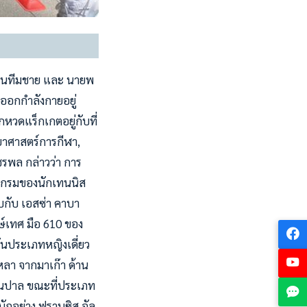
กสอนทีมชาย และ นายพ
าออกกำลังกายอยู่
กหวดแร็กเกตอยู่กับที่
ยาศาสตร์การกีฬา,
รพล กล่าวว่า การ
ปรแกรมของนักเทนนิส
บกับ เอสซ่า คาบา
กษ์เทศ มือ 610 ของ
งขันประเภทหญิงเดี่ยว
หลา จากมาเก๊า ด้าน
กเนปาล ขณะที่ประเภท
นักอย่าง ฟรานซิส อัล