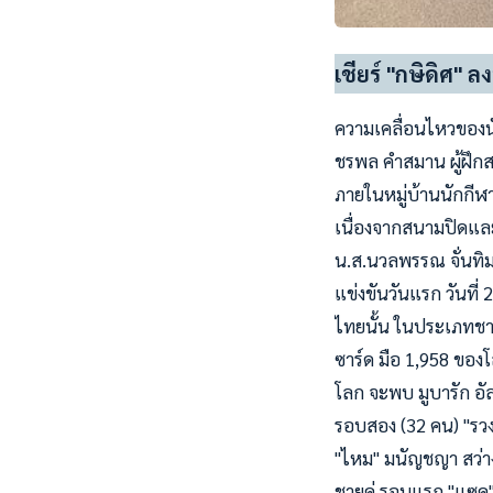
เชียร์ "กษิดิศ"
ความเคลื่อนไหวของนั
ชรพล คำสมาน ผู้ฝึกสอ
ภายในหมู่บ้านนักกีฬา
เนื่องจากสนามปิดและ
น.ส.นวลพรรณ จั่นทิม
แข่งขันวันแรก วันที่
ไทยนั้น ในประเภทชาย
ซาร์ด มือ 1,958 ของโ
โลก จะพบ มูบารัก อัล 
รอบสอง (32 คน) "รวง
"ไหม" มนัญชญา สว่า
ชายคู่ รอบแรก "แซค" 