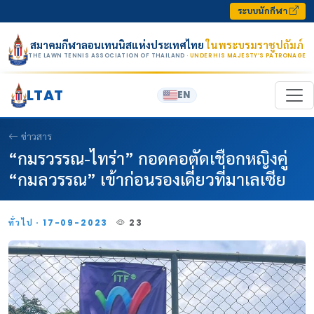
Skip to content
ระบบนักกีฬา
สมาคมกีฬาลอนเทนนิสแห่งประเทศไทย
ในพระบรมราชูปถัมภ์
THE LAWN TENNIS ASSOCIATION OF THAILAND
· UNDER HIS MAJESTY’S PATRONAGE
LTAT
EN
ข่าวสาร
“กมรวรรณ-ไทร่า” กอดคอตัดเชือกหญิงคู่
“กมลวรรณ” เข้าก่อนรองเดี่ยวที่มาเลเซีย
ทั่วไป · 17-09-2023
23