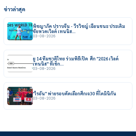
ข่าวล่าสุด
พิชญาภัค ปราบจีน - วีรวิชญ์ เฉือนชนะ ประเดิม
ชัยหวดเวิลด์ เทนนิส…
03-08-2026
ยู 14 ทีมชาติไทย ร่วมพิธีเปิด ศึก "2026 เวิลด์
เทนนิส" ที่เช็ก…
03-08-2026
"ไรอัน" พ่ายรอบคัดเลือกศึกเจ30 ที่โดมินิกัน
03-08-2026