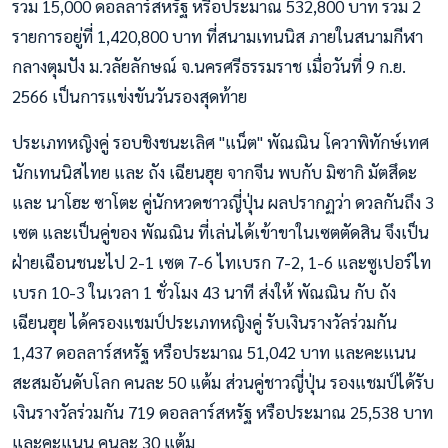
รวม 15,000 ดอลลาร์สหรัฐ หรือประมาณ 532,800 บาท รวม 2
รายการอยู่ที่ 1,420,800 บาท ที่สนามเทนนิส ภายในสนามกีฬา
กลางตุมปัง ม.วลัยลักษณ์ จ.นครศรีธรรมราช เมื่อวันที่ 9 ก.ย.
2566 เป็นการแข่งขันวันรองสุดท้าย
ประเภทหญิงคู่ รอบชิงชนะเลิศ "แน็ต" พัณณิน โควาพิทักษ์เทศ
นักเทนนิสไทย และ ถัง เฉียนฮุย จากจีน พบกับ มิซากิ มัตสึดะ
และ นาโฮะ ซาโตะ คู่นักหวดชาวญี่ปุ่น ผลปรากฏว่า ดวลกันถึง 3
เซต และเป็นคู่ของ พัณณิน ที่เล่นได้เข้าขาในเซตตัดสิน จึงเป็น
ฝ่ายเฉือนชนะไป 2-1 เซต 7-6 ไทเบรก 7-2, 1-6 และซูเปอร์ไท
เบรก 10-3 ในเวลา 1 ชั่วโมง 43 นาที ส่งให้ พัณณิน กับ ถัง
เฉียนฮุย ได้ครองแชมป์ประเภทหญิงคู่ รับเงินรางวัลร่วมกัน
1,437 ดอลลาร์สหรัฐ หรือประมาณ 51,042 บาท และคะแนน
สะสมอันดับโลก คนละ 50 แต้ม ส่วนคู่ชาวญี่ปุ่น รองแชมป์ได้รับ
เงินรางวัลร่วมกัน 719 ดอลลาร์สหรัฐ หรือประมาณ 25,538 บาท
และคะแนน คนละ 30 แต้ม