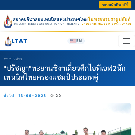
Skip to content
ระบบนักกีฬา
สมาคมกีฬาลอนเทนนิสแห่งประเทศไทย
ในพระบรมราชูปถัมภ์
THE LAWN TENNIS ASSOCIATION OF THAILAND
· UNDER HIS MAJESTY’S PATRONAGE
LTAT
EN
ข่าวสาร
"ปรัชญา"ทะยานชิงฯเดี่ยวศึกไอทีเอฟ2นัก
เทนนิสไทยครองแชมป์ประเภทคู่
ทั่วไป · 13-09-2023
20