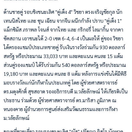
ด้านชายคู่ รอบชิงชนะเลิศ "คู่เต็ง 4" วิชยา ตรงเจริญชัยกุล นัก
เทนนิสไทย และ ซุน เฉียน จากจีน ผนึกกำลัง ปราบ "คู่เต็ง 1"
แม็กซิมัส ภราพล โจนส์ จากไทย และ กริกอรี่ โลมากิ้น จากคา
ซัคสถาน เอาชนะได้ 2-0 เซต 6-4, 6-4 เป็นผลให้ คู่ของ วิชยา
ได้ครองแชมป์ประเภทชายคู่ รับเงินรางวัลร่วมกัน 930 ดอลลาร์
สหรัฐ หรือประมาณ 33,033 บาท และคะแนน คนละ 15 แต้ม
ส่วนคู่รองแชมป์ ได้รับร่วมกัน 540 ดอลลาร์สหรัฐ หรือประมาณ
19,180 บาท และคะแนน คนละ 8 แต้ม หลังการแข่งขันได้มีพิธี
มอบรางวัลแก่นักกีฬาในประเภทคู่ โดย ผู้ช่วยศาสตราจารย์
ดร.ผดุงศักดิ์ สุขสอาด รองอธิการบดี ม.วลัยลักษณ์ ให้เกียรติเป็น
ประธาน ร่วมด้วย ผู้ช่วยศาสตราจารย์ ดร.มาริสา ภูมิภาค ณ
หนองคาย ผู้อำนวยการศูนย์ส่งเสริมวัฒนธรรมและการกีฬา
ม.วลัยลักษณ์
ขณะที่ชายเดี่ยว รอบรองชนะเลิศ "ณัฐ" ปรัชญา อิสโร นักหวด