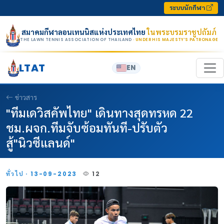
Skip to content
ระบบนักกีฬา
สมาคมกีฬาลอนเทนนิสแห่งประเทศไทย
ในพระบรมราชูปถัมภ์
THE LAWN TENNIS ASSOCIATION OF THAILAND
· UNDER HIS MAJESTY’S PATRONAGE
LTAT
EN
ข่าวสาร
"ทีมเดวิสคัพไทย" เดินทางสุดทรหด 22
ชม.ผจก.ทีมจับซ้อมทันที-ปรับตัว
สู้"นิวซีแลนด์"
ทั่วไป · 13-09-2023
12