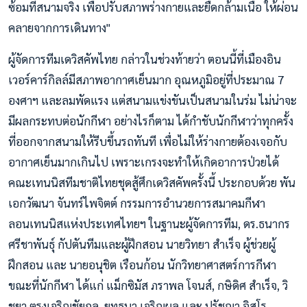
ซ้อมที่สนามจริง เพื่อปรับสภาพร่างกายและยืดกล้ามเนื้อ ให้ผ่อน
คลายจากการเดินทาง"
ผู้จัดการทีมเดวิสคัพไทย กล่าวในช่วงท้ายว่า ตอนนี้ที่เมืองอิน
เวอร์คาร์กิลล์มีสภาพอากาศเย็นมาก อุณหภูมิอยู่ที่ประมาณ 7
องศาฯ และลมพัดแรง แต่สนามแข่งขันเป็นสนามในร่ม ไม่น่าจะ
มีผลกระทบต่อนักกีฬา อย่างไรก็ตาม ได้กำชับนักกีฬาว่าทุกครั้ง
ที่ออกจากสนามให้รีบขึ้นรถทันที เพื่อไม่ให้ร่างกายต้องเจอกับ
อากาศเย็นมากเกินไป เพราะเกรงจะทำให้เกิดอาการป่วยได้
คณะเทนนิสทีมชาติไทยชุดสู้ศึกเดวิสคัพครั้งนี้ ประกอบด้วย พัน
เอกวัฒนา จันทร์ไพจิตต์ กรรมการอำนวยการสมาคมกีฬา
ลอนเทนนิสแห่งประเทศไทยฯ ในฐานะผู้จัดการทีม, ดร.ธนากร
ศรีชาพันธุ์ กัปตันทีมและผู้ฝึกสอน นายวิทยา สำเร็จ ผู้ช่วยผู้
ฝึกสอน และ นายอนุชิต เรือนก้อน นักวิทยาศาสตร์การกีฬา
ขณะที่นักกีฬา ได้แก่ แม็กซิมัส ภราพล โจนส์, กษิดิศ สำเร็จ, วิ
ชยา ตรงเจริญชัยกุล, ยุทธนา เจริญผล และ ปรัชญา อิสโร