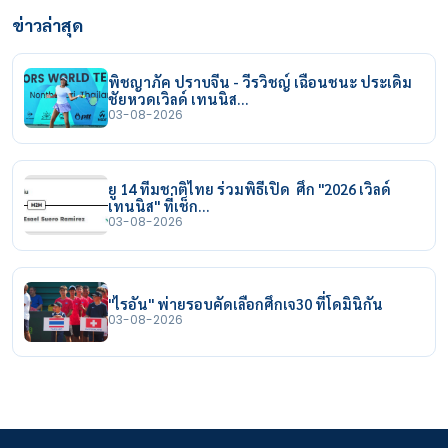
ข่าวล่าสุด
พิชญาภัค ปราบจีน - วีรวิชญ์ เฉือนชนะ ประเดิม
ชัยหวดเวิลด์ เทนนิส…
03-08-2026
ยู 14 ทีมชาติไทย ร่วมพิธีเปิด ศึก "2026 เวิลด์
เทนนิส" ที่เช็ก…
03-08-2026
"ไรอัน" พ่ายรอบคัดเลือกศึกเจ30 ที่โดมินิกัน
03-08-2026