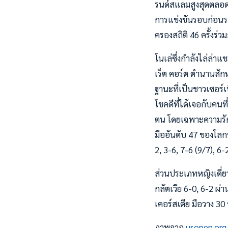
รนด์สแลมสูงสุดตลอดกา
การแข่งขันรอบก่อนรอง
ครองสถิติ 46 ครั้งร
โนเล่ซึ่งกำลังไล่ล่า
เร็ต คอร์ต ตำนานสัก
ฐานะที่เป็นชาวเซอร์
โชคดีที่ได้เจอกับคนท
ตน โดยเฉพาะความรัก
มืออันดับ 47 ของโลก
2, 3-6, 7-6 (9/7), 6-
ส่วนประเภทหญิงเดี่ย
กลัตเวีย 6-0, 6-2 ผ่
เคอร์สเตีย มือวาง 30
ภาพจาก
usopen.org