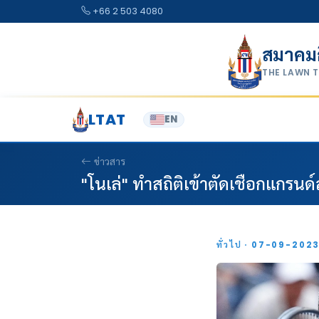
Skip to content
+66 2 503 4080
สมาคม
THE LAWN 
LTAT
EN
ข่าวสาร
"โนเล่" ทำสถิติเข้าตัดเชือกแกรนด์
ทั่วไป · 07-09-202