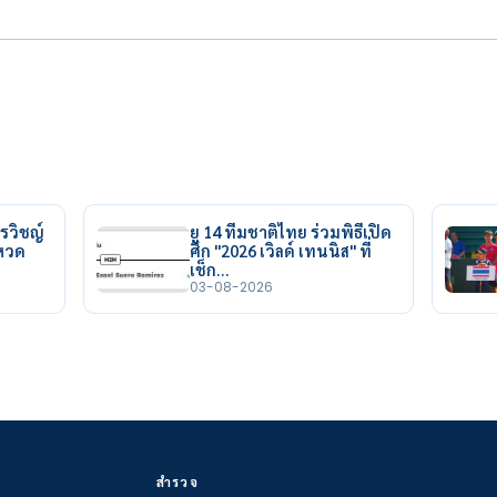
รวิชญ์
ยู 14 ทีมชาติไทย ร่วมพิธีเปิด
ยหวด
ศึก "2026 เวิลด์ เทนนิส" ที่
เช็ก…
03-08-2026
สำรวจ