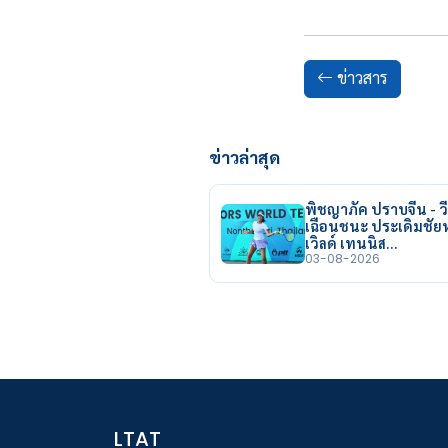
ข่าวสาร
ข่าวล่าสุด
พิชญาภัค ปราบจีน - วี
เฉือนชนะ ประเดิมชั
เวิลด์ เทนนิส…
03-08-2026
LTAT