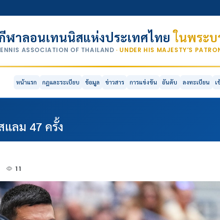
กีฬาลอนเทนนิสแห่งประเทศไทย
ในพระบร
TENNIS ASSOCIATION OF THAILAND
· UNDER HIS MAJESTY’S PATR
หน้าแรก
กฎและระเบียบ
ข้อมูล
ข่าวสาร
การแข่งขัน
อันดับ
ลงทะเบียน
เ
สแลม 47 ครั้ง
3
11