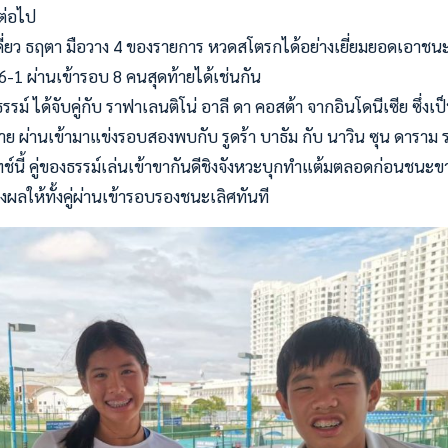
ต่อไป
่ยว ธฤตา มือวาง 4 ของรายการ หวดสโตรกได้อย่างเยี่ยมยอดเอาชนะ 
6-1 ผ่านเข้ารอบ 8 คนสุดท้ายได้เช่นกัน
ธรรม์ ได้จับคู่กับ ราฟาเลนติโน่ อาลี ดา คอสต้า จากอินโดนีเซีย ซึ่งเป
 ผ่านเข้ามาแข่งรอบสองพบกับ รูดร้า บาธัม กับ นาวิน ซุน ดาราม ร
ทช์นี้ คู่ของธรรม์เล่นเข้าขากันดีชิงจังหวะบุกทำแต้มตลอดก่อนชนะข
งผลให้ทั้งคู่ผ่านเข้ารอบรองชนะเลิศทันที