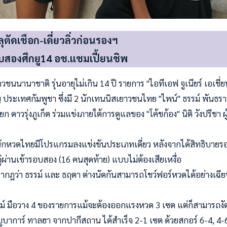
ุตัดเชือก-เดี่ยวลิ่วก่อนรองฯ
บสองศึกยู14 อช.แชมเปี้ยนชิพ
ชนนานาชาติ รุ่นอายุไม่เกิน 14 ปี รายการ "ไอทีเอฟ จูเนียร์ เอเชี่
 ประเทศกัมพูชา ซึ่งมี 2 นักเทนนิสเยาวชนไทย "ไพน์" ธรรม์ พันธราธ
ยก ดาวรุ่งภูเก็ต ร่วมแข่งภายใต้การดูแลของ "โค้ชก้อง" นิติ วังปรีชา
ยน นักหวดไทยมีโปรแกรมลงแข่งขันประเภทเดี่ยว หลังจากได้สิทธิบา
ู่ผ่านเข้ารอบสอง (16 คนสุดท้าย) แบบไม่ต้องเสียเหงื่อ
กฎว่า ธรรม์ และ ธฤตา ต่างนัดกันสามารถโชว์ฟอร์หวดได้อย่างเฉีย
ม์ มือวาง 4 ของรายการแม้จะต้องออกแรงหวด 3 เซต แต่ก็สามารถงัดฟ
บาการ์ ทาลฮา จากปากีสถาน ได้สำเร็จ 2-1 เซต ด้วยสกอร์ 6-4, 4-6