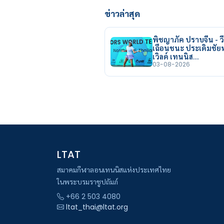
ข่าวล่าสุด
พิชญาภัค ปราบจีน - วี
เฉือนชนะ ประเดิมชั
เวิลด์ เทนนิส…
03-08-2026
LTAT
สมาคมกีฬาลอนเทนนิสแห่งประเทศไทย
ในพระบรมราชูปถัมภ์
+66 2 503 4080
ltat_thai@ltat.org