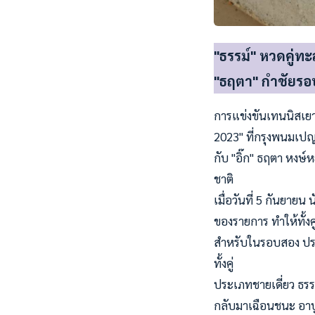
"ธรรม์" หวดคู่ทะล
"ธฤตา" กำชัยรอ
การแข่งขันเทนนิสเยาว
2023" ที่กรุงพนมเปญ
กับ "อิ๊ก" ธฤตา หงษ์ห
ชาติ
เมื่อวันที่ 5 กันยา
ของรายการ ทำให้ทั้งค
สำหรับในรอบสอง ปรา
ทั้งคู่
ประเภทชายเดี่ยว ธรร
กลับมาเฉือนชนะ อาบู