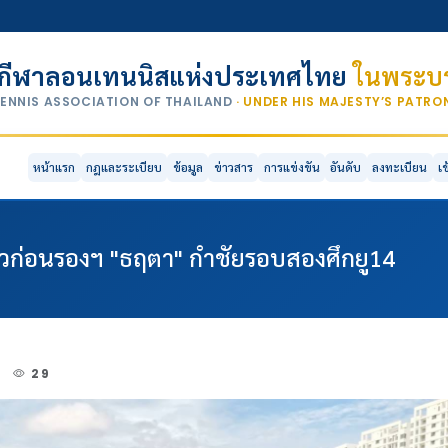
กีฬาลอนเทนนิสแห่งประเทศไทย
ในพระบร
TENNIS ASSOCIATION OF THAILAND
· UNDER HIS MAJESTY’S PATR
หน้าแรก
กฎและระเบียบ
ข้อมูล
ข่าวสาร
การแข่งขัน
อันดับ
ลงทะเบียน
เ
วลิ่วก่อนรองฯ "ธฤตา" กำชัยรอบสองศึกยู14
3
29