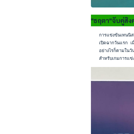
"ธฤตา"จับคู่สิง
   การแข่งขันเทนนิสเ
   เปิดฉากวันแรก เมื
   อย่างไรก็ตามในวั
   สำหรับเกมการแข่งข