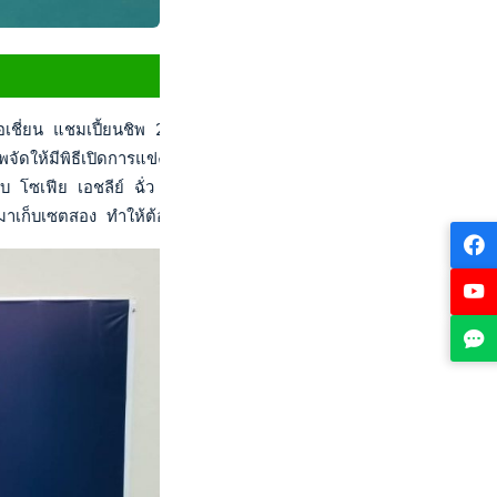
เชี่ยน แชมเปี้ยนชิพ 2023" ที่กรุงพนมเปญ ประเทศกัมพูชา ซึ่งมีเยาว
ัดให้มีพิธีเปิดการแข่งขันขึ้นด้วย ก่อนเริ่มแข่งอย่างเป็นทางการ ซึ
บ โซเฟีย เอชลีย์ ฉั่ว จากสิงคโปร์ ต้องเจอกับคู่นักเทนนิสอินเด
ับมาเก็บเซตสอง ทำให้ต้องดวลซูเปอร์ไทเบรกตัดสิน ซึ่งเกมก็ยังบี้กั