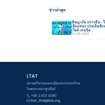
ข่าวล่าสุด
พิชญาภัค ปราบจีน - วี
เฉือนชนะ ประเดิมชั
เวิลด์ เทนนิส…
03-08-2026
LTAT
สมาคมกีฬาลอนเทนนิสแห่งประเทศไทย
ในพระบรมราชูปถัมภ์
+66 2 503 4080
ltat_thai@ltat.org