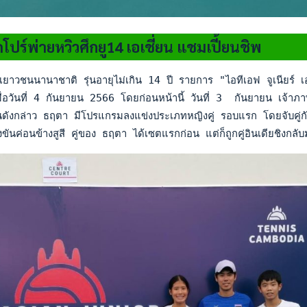
คโปร์พ่ายหวิวศึกยู14 เอเชี่ยน แชมเปี้ยนชิพ
ยาวชนนานาชาติ รุ่นอายุไม่เกิน 14 ปี รายการ "ไอทีเอฟ จูเนียร์ เอ
่อวันที่ 4 กันยายน 2566 โดยก่อนหน้านี้ วันที่ 3  กันยายน เจ้าภาพจ
นดังกล่าว ธฤตา มีโปรแกรมลงแข่งประเภทหญิงคู่ รอบแรก โดยจับคู่กั
ันค่อนข้างสูสี คู่ของ ธฤตา ได้เซตแรกก่อน แต่ก็ถูกคู่อินเดียชิงกล