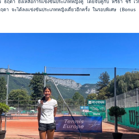
 ธฤตา ยังเหลือการแข่งขันประเภทหญิงคู่ โดยจับคู่กับ หริธา ชรี เ
ตา จะได้ลงแข่งขันประเภทหญิงเดี่ยวอีกครั้ง ในรอบพิเศษ (Bonus 