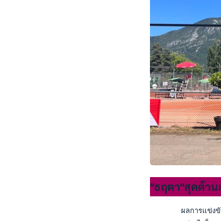
"ธฤตา"สุดต้านเต
       ผลการแข่งขัน