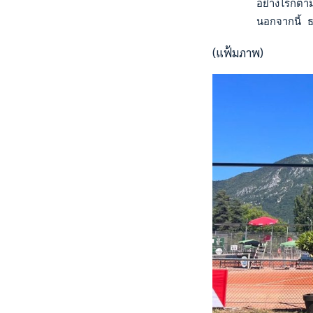
       อย่างไรก็ตาม
       นอกจากนี้ ธฤ
(แฟ้มภาพ)