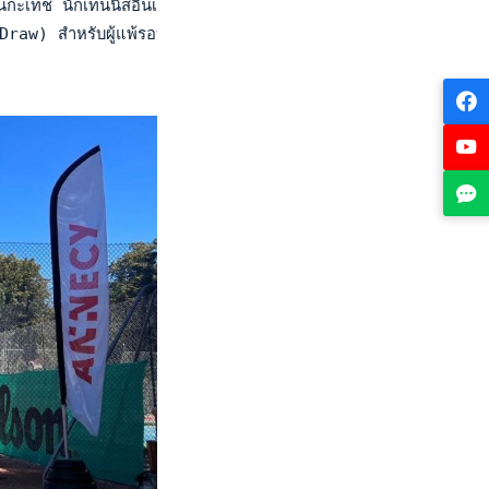
วนกะเทช นักเทนนิสอินเดีย จะลงแข่งขันรอบแรก พบกับ เซเรน่า อากอส
Draw) สำหรับผู้แพ้รอบแรกของการแข่งขันรอบเมนดรอว์ รวมทั้งสิ้น