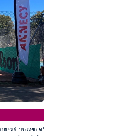
งฮาสเซลต์ ประเทศเบลเยียม เมื่อคืนวันที่ 7 ส.ค. 2566 ในประเภ