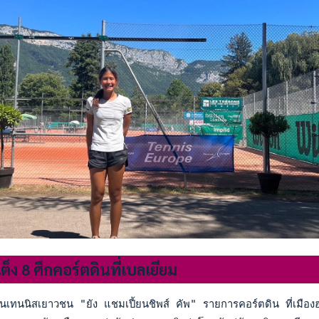
็ง 8 ศึกคอร์ตดินที่เบลเยียม
เทนนิสเยาวชน "ยัง แชมเปี้ยนชิพส์ คัพ" รายการคอร์ตดิน ที่เมือ