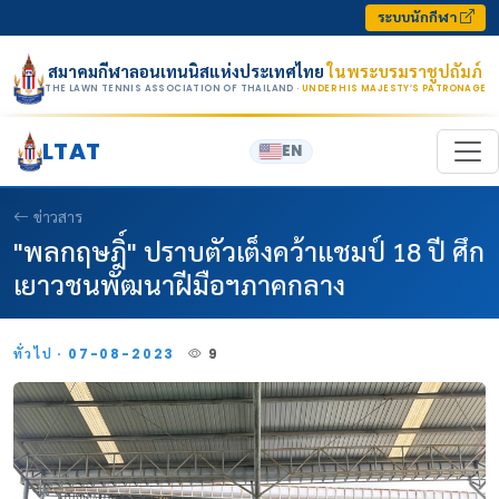
Skip to content
ระบบนักกีฬา
สมาคมกีฬาลอนเทนนิสแห่งประเทศไทย
ในพระบรมราชูปถัมภ์
THE LAWN TENNIS ASSOCIATION OF THAILAND
· UNDER HIS MAJESTY’S PATRONAGE
LTAT
EN
ข่าวสาร
"พลกฤษฎิ์" ปราบตัวเต็งคว้าแชมป์ 18 ปี ศึก
เยาวชนพัฒนาฝีมือฯภาคกลาง
ทั่วไป · 07-08-2023
9