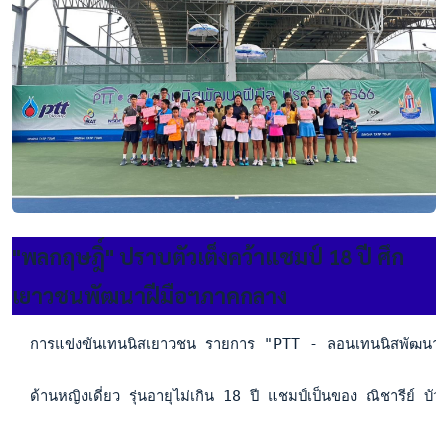
"พลกฤษฎิ์" ปราบตัวเต็งคว้าแชมป์ 18 ปี ศึก
เยาวชนพัฒนาฝีมือฯภาคกลาง
  การแข่งขันเทนนิสเยาวชน รายการ "PTT - ลอนเทนนิสพัฒนาฝีมือ
  ด้านหญิงเดี่ยว รุ่นอายุไม่เกิน 18 ปี แชมป์เป็นของ ณิชารีย์