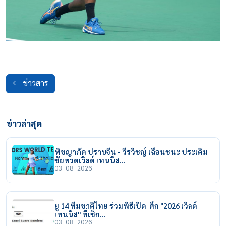
ข่าวสาร
ข่าวล่าสุด
พิชญาภัค ปราบจีน - วีรวิชญ์ เฉือนชนะ ประเดิม
ชัยหวดเวิลด์ เทนนิส…
03-08-2026
ยู 14 ทีมชาติไทย ร่วมพิธีเปิด ศึก "2026 เวิลด์
เทนนิส" ที่เช็ก…
03-08-2026