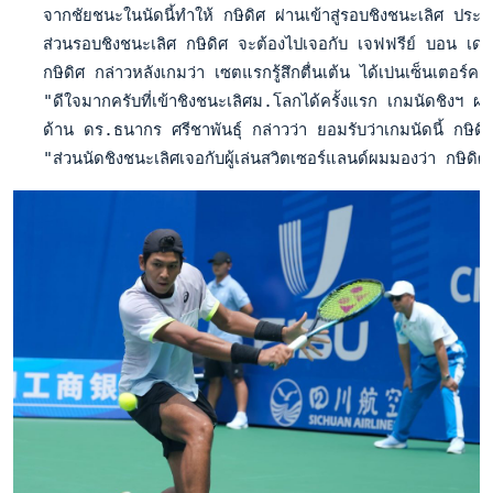
   จากชัยชนะในนัดนี้ทำให้ กษิดิศ ผ่านเข้าสู่รอบชิงชนะเลิศ ประ
   ส่วนรอบชิงชนะเลิศ กษิดิศ จะต้องไปเจอกับ เจฟฟรีย์ บอน เด
   กษิดิศ กล่าวหลังเกมว่า เซตแรกรู้สึกตื่นเต้น ได้เบ่นเซ็นเตอร์คอร
   "ดีใจมากครับที่เข้าชิงชนะเลิศม.โลกได้ครั้งแรก เกมนัดชิงฯ ผมก็น่
   ด้าน ดร.ธนากร ศรีชาพันธุ์ กล่าวว่า ยอมรับว่าเกมนัดนี้ กษิดิศ เจ
   "ส่วนนัดชิงชนะเลิศเจอกับผู้เล่นสวิตเซอร์แลนด์ผมมองว่า กษิดิศ สู