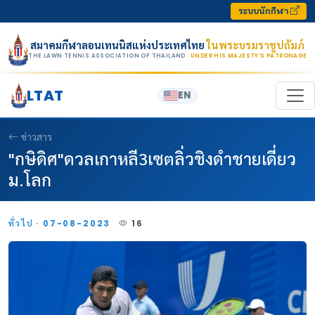
Skip to content
ระบบนักกีฬา
สมาคมกีฬาลอนเทนนิสแห่งประเทศไทย
ในพระบรมราชูปถัมภ์
THE LAWN TENNIS ASSOCIATION OF THAILAND
· UNDER HIS MAJESTY’S PATRONAGE
LTAT
EN
ข่าวสาร
"กษิดิศ"ดวลเกาหลี3เซตลิ่วชิงดำชายเดี่ยว
ม.โลก
ทั่วไป · 07-08-2023
16