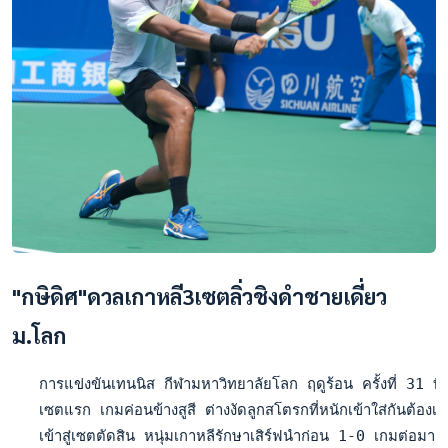
"กษิดิศ"ดวลเกาหลี3เซตลิ่วชิงดำชายเดี่ยว
ม.โลก
   การแข่งขันเทนนิส กีฬามหาวิทยาลัยโลก ฤดูร้อน ครั้งที่ 31
   เซตแรก เกมค่อนข้างสูสี ต่างงัดลูกสโตรกที่หนักเข้าใส่กันต้
   เข้าสู่เซตตัดสิน หนุ่มเกาหลีรักษาเสิร์ฟนำก่อน 1-0 เกมต่อมา