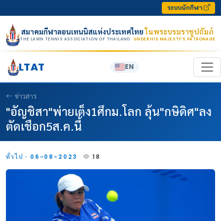
Skip to content
ระบบนักกีฬา
สมาคมกีฬาลอนเทนนิสแห่งประเทศไทย
ในพระบรมราชูปถัมภ์
THE LAWN TENNIS ASSOCIATION OF THAILAND
· UNDER HIS MAJESTY’S PATRONAGE
LTAT
EN
ข่าวสาร
"อัญชิสา"พ่ายเต็ง1ศึกม.โลก ลุ้น"กษิดิศ"ลง
ตัดเชือก5ส.ค.นี้
ทั่วไป · 06-08-2023
18