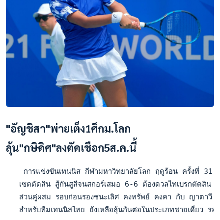
"อัญชิสา"พ่ายเต็ง1ศึกม.โลก
ลุ้น"กษิดิศ"ลงตัดเชือก5ส.ค.นี้
    การแข่งขันเทนนิส กีฬามหาวิทยาลัยโลก ฤดูร้อน ครั้งที่ 3
   เซตตัดสิน สู้กันสูสีจนสกอร์เสมอ 6-6 ต้องดวลไทเบรกตัดส
   ส่วนคู่ผสม รอบก่อนรองชนะเลิศ คงทรัพย์ คงคา กับ ญาตาวี ฉิม
   สำหรับทีมเทนนิสไทย ยังเหลือลุ้นกันต่อในประเภทชายเดี่ยว ร