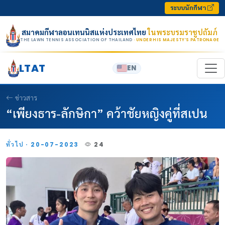
Skip to content
ระบบนักกีฬา
สมาคมกีฬาลอนเทนนิสแห่งประเทศไทย
ในพระบรมราชูปถัมภ์
THE LAWN TENNIS ASSOCIATION OF THAILAND
· UNDER HIS MAJESTY’S PATRONAGE
LTAT
EN
ข่าวสาร
“เพียงธาร-ลักษิกา” คว้าชัยหญิงคู่ที่สเปน
ทั่วไป · 20-07-2023
24