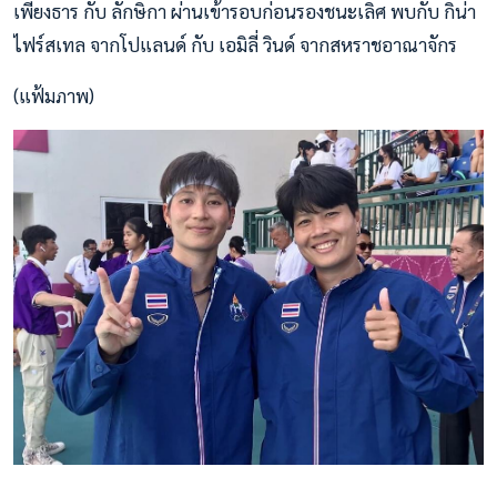
เพียงธาร กับ ลักษิกา ผ่านเข้ารอบก่อนรองชนะเลิศ พบกับ กิน่า
ไฟร์สเทล จากโปแลนด์ กับ เอมิลี่ วินด์ จากสหราชอาณาจักร
(แฟ้มภาพ)