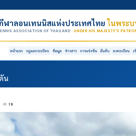
กีฬาลอนเทนนิสแห่งประเทศไทย
ในพระบร
TENNIS ASSOCIATION OF THAILAND
· UNDER HIS MAJESTY’S PATR
หน้าแรก
กฎและระเบียบ
ข้อมูล
ข่าวสาร
การแข่งขัน
อันดับ
ลงทะเบียน
เ
ดัน
3
19