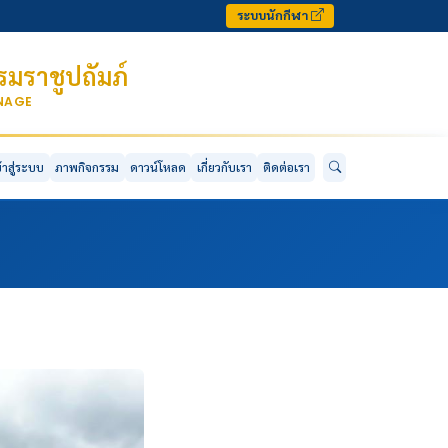
ระบบนักกีฬา
มราชูปถัมภ์
ONAGE
ข้าสู่ระบบ
ภาพกิจกรรม
ดาวน์โหลด
เกี่ยวกับเรา
ติดต่อเรา