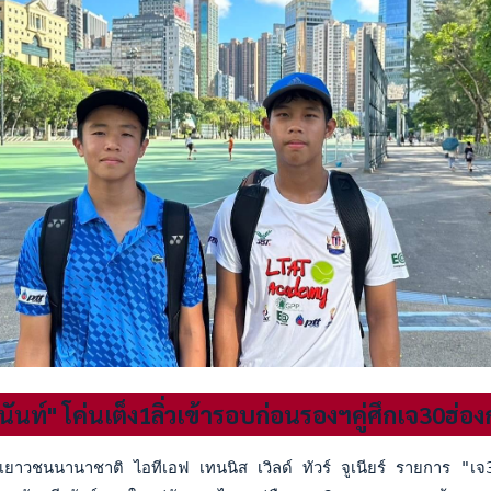
นท์" โค่นเต็ง1ลิ่วเข้ารอบก่อนรองฯคู่ศึกเจ30ฮ่อง
เยาวชนนานาชาติ ไอทีเอฟ เทนนิส เวิลด์ ทัวร์ จูเนียร์ รายการ "เจ