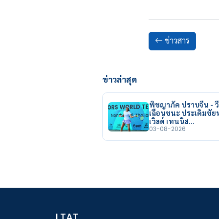
ข่าวสาร
ข่าวล่าสุด
พิชญาภัค ปราบจีน - วี
เฉือนชนะ ประเดิมชั
เวิลด์ เทนนิส…
03-08-2026
LTAT