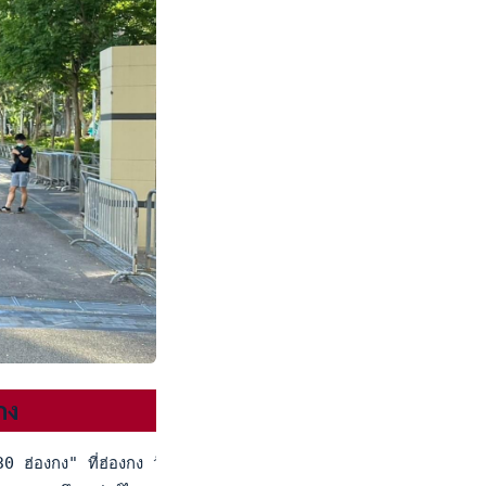
กง
30 ฮ่องกง" ที่ฮ่องกง วันที่ 12 ก.ค.66 ประเภทชายคู่ รอบแรก ภพธร