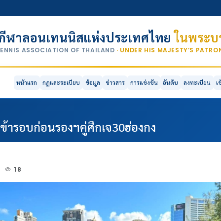
กีฬาลอนเทนนิสแห่งประเทศไทย
ในพระบร
TENNIS ASSOCIATION OF THAILAND
· UNDER HIS MAJESTY’S PATR
หน้าแรก
กฎและระเบียบ
ข้อมูล
ข่าวสาร
การแข่งขัน
อันดับ
ลงทะเบียน
เ
เข้ารอบก่อนรองฯคู่ศึกเจ30ฮ่องกง
3
18