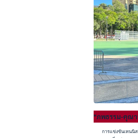
"ภพธรรม-คุณานั
   การแข่งขันเทนนิส