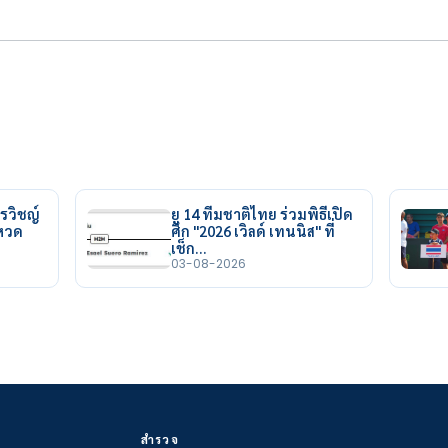
รวิชญ์
ยู 14 ทีมชาติไทย ร่วมพิธีเปิด
ยหวด
ศึก "2026 เวิลด์ เทนนิส" ที่
เช็ก…
03-08-2026
สำรวจ