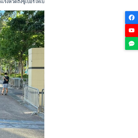
ออกแรงหวดถึงซูเปอร์ไทเบรกก่อนจะเฉือนชนะ บ็อบ ชาน กับ แบรนดอน