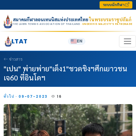
Skip to content
ระบบนักกีฬา
สมาคมกีฬาลอนเทนนิสแห่งประเทศไทย
ในพระบรมราชูปถัมภ์
THE LAWN TENNIS ASSOCIATION OF THAILAND
· UNDER HIS MAJESTY’S PATRONAGE
LTAT
EN
ข่าวสาร
"เปน" พ่ายพ่าย"เต็ง1"ชวดชิงฯศึกเยาวชน
เจ60 ที่อินโดฯ
ทั่วไป · 09-07-2023
16