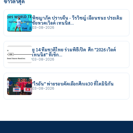
ข่าวล่าสุด
พิชญาภัค ปราบจีน - วีรวิชญ์ เฉือนชนะ ประเดิม
ชัยหวดเวิลด์ เทนนิส…
03-08-2026
ยู 14 ทีมชาติไทย ร่วมพิธีเปิด ศึก "2026 เวิลด์
เทนนิส" ที่เช็ก…
03-08-2026
"ไรอัน" พ่ายรอบคัดเลือกศึกเจ30 ที่โดมินิกัน
03-08-2026