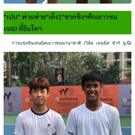
"เปน" พ่ายพ่าย"เต็ง1"ชวดชิงฯศึกเยาวชน
เจ60 ที่อินโดฯ
   การแข่งขันเทนนิสเยาวชนนานาชาติ เวิล์ด เทนนิส ทัวร์ จูเนี