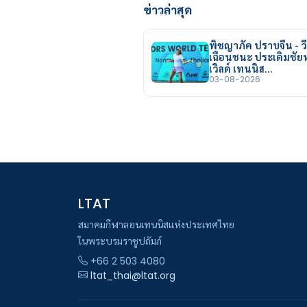
ข่าวล่าสุด
พิชญาภัค ปราบจีน - วี
เฉือนชนะ ประเดิมชั
เวิลด์ เทนนิส…
03-08-2026
LTAT
สมาคมกีฬาลอนเทนนิสแห่งประเทศไทย
ในพระบรมราชูปถัมภ์
+66 2 503 4080
ltat_thai@ltat.org