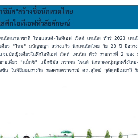
ซิมัส"สร้างชื่อนักหวดไทย
ศึกไอทีเอฟที่วลัยลักษณ์
ทนนิสนานาชาติ ไทยแลนด์-ไอทีเอฟ เวิลด์ เทนนิส ทัวร์ 2023 เทน
ี่ยว "ไหม" มนัญชญา สว่างแก้ว นักเทนนิสไทย วัย 20 ปี มือวางอ
ป็นแชมป์หญิงเดี่ยวในศึกไอทีเอฟ เวิลด์ เทนนิส ทัวร์ รายการที่ 2 
ยเดี่ยว "แม็กซิ" แม็กซิมัส ภราพล โจนส์ นักหวดหนุ่มลูกครึ่งไท
ขัน ในพิธีมอบรางวัล รองศาสตราจารย์ ดร.สุวิทย์ วุฒิสุทธิเมธาวี