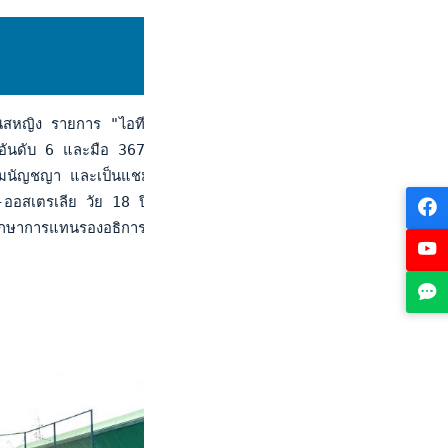
นิสหญิง รายการ "ไอทีเอฟ โปร เซอร์กิต พรีเซนเต็ด บาย เอสเอที
ันดับ 6 และมือ 367 โลก พบกับ สาฮาชา ยามาลาปัลลี นักหวดอินเด
ของ มนัญชญา และเป็นแชมป์แรกในรายการระดับเงินรางวัล 25,000 ดอลล
ย-ออสเตรเลีย วัย 18 ปี จากไทย มือ 995 ของโลก ที่ได้ไวลด์การ์ด
 รักษาการแทนรองอธิการบดี มหาวิทยาลัยวลัยลักษณ์ และรักษาการแทน