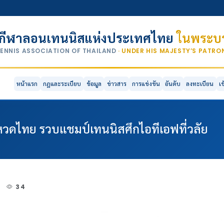
กีฬาลอนเทนนิสแห่งประเทศไทย
ในพระบร
TENNIS ASSOCIATION OF THAILAND
· UNDER HIS MAJESTY’S PATR
หน้าแรก
กฎและระเบียบ
ข้อมูล
ข่าวสาร
การแข่งขัน
อันดับ
ลงทะเบียน
เ
กหวดไทย รวบแชมป์เทนนิสศึกไอทีเอฟที่วลัย
3
34