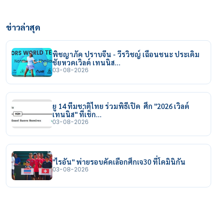
ข่าวล่าสุด
พิชญาภัค ปราบจีน - วีรวิชญ์ เฉือนชนะ ประเดิม
ชัยหวดเวิลด์ เทนนิส…
03-08-2026
ยู 14 ทีมชาติไทย ร่วมพิธีเปิด ศึก "2026 เวิลด์
เทนนิส" ที่เช็ก…
03-08-2026
"ไรอัน" พ่ายรอบคัดเลือกศึกเจ30 ที่โดมินิกัน
03-08-2026