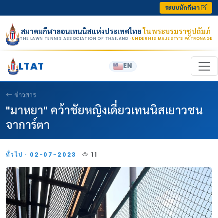
Skip to content
ระบบนักกีฬา
สมาคมกีฬาลอนเทนนิสแห่งประเทศไทย
ในพระบรมราชูปถัมภ์
THE LAWN TENNIS ASSOCIATION OF THAILAND
· UNDER HIS MAJESTY’S PATRONAGE
LTAT
EN
ข่าวสาร
"มาหยา" คว้าชัยหญิงเดี่ยวเทนนิสเยาวชน
จาการ์ตา
ทั่วไป · 02-07-2023
11