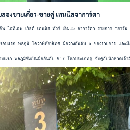
อบสองชายเดี่ยว-ชายคู่ เทนนิสจาการ์ตา
ีพ ไอทีเอฟ เวิลด์ เทนนิส ทัวร์ เอ็ม15 จาการ์ตา รายการ "ฮารัม เอ
รอบแรก พลภูมิ โควาพิทักษ์เทศ มือวางอันดับ 6 ของรายการ และมื
บแรก พลภูมิซึ่งเป็นมืออันดับ 917 โลกประเภทคู่ จับคู่กับนักหวดเจ