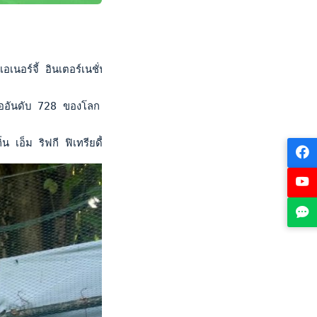
เนอร์จี้ อินเตอร์เนชั่นแนล เทนนิส แชมเปี้ยนชิพ" ชิงเงินรางวัล 
ออันดับ 728 ของโลก คว้าชัยเหนือฮันส์ คริสเตียน บุสติมัน กอน
้าถิ่น เอ็ม ริฟกี ฟิเทรียดี้ มือ 1,430 โลกประเภทคู่ เอาชนะคู่นั