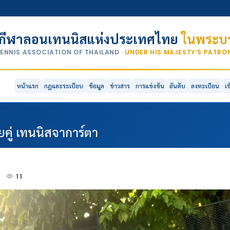
กีฬาลอนเทนนิสแห่งประเทศไทย
ในพระบร
TENNIS ASSOCIATION OF THAILAND
· UNDER HIS MAJESTY’S PATR
หน้าแรก
กฎและระเบียบ
ข้อมูล
ข่าวสาร
การแข่งขัน
อันดับ
ลงทะเบียน
เ
ยคู่ เทนนิสจาการ์ตา
3
11