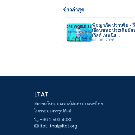
ข่าวล่าสุด
พิชญาภัค ปราบจีน - วี
เฉือนชนะ ประเดิมชั
เวิลด์ เทนนิส…
03-08-2026
LTAT
สมาคมกีฬาลอนเทนนิสแห่งประเทศไทย
ในพระบรมราชูปถัมภ์
+66 2 503 4080
ltat_thai@ltat.org