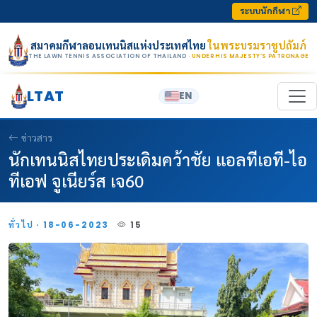
Skip to content
ระบบนักกีฬา
สมาคมกีฬาลอนเทนนิสแห่งประเทศไทย
ในพระบรมราชูปถัมภ์
THE LAWN TENNIS ASSOCIATION OF THAILAND
· UNDER HIS MAJESTY’S PATRONAGE
LTAT
EN
ข่าวสาร
นักเทนนิสไทยประเดิมคว้าชัย แอลทีเอที-ไอ
ทีเอฟ จูเนียร์ส เจ60
ทั่วไป · 18-06-2023
15