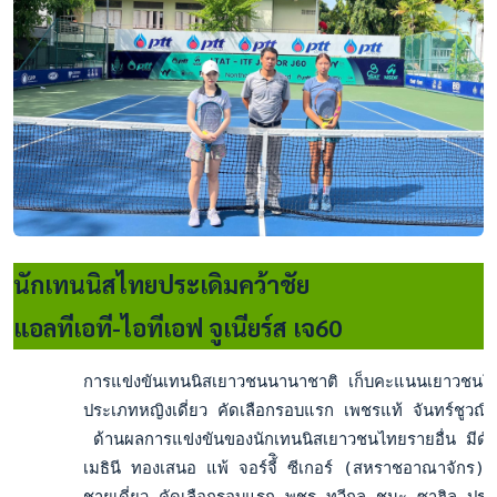
นักเทนนิสไทยประเดิมคว้าชัย
แอลทีเอที-ไอทีเอฟ จูเนียร์ส เจ60
       การแข่งขันเทนนิสเยาวชนนานาชาติ เก็บคะแนนเยาวชนโลก ไอ
       ประเภทหญิงเดี่ยว คัดเลือกรอบแรก เพชรแท้ จันทร์ชูวณิช
        ด้านผลการแข่งขันของนักเทนนิสเยาวชนไทยรายอื่น มีดังนี
       เมธินี ทองเสนอ แพ้ จอร์จี้ิ ซีเกอร์ (สหราชอาณาจักร)
       ชายเดี่ยว คัดเลือกรอบแรก พชร ทวีกุล ชนะ ซาฮิล ปราก