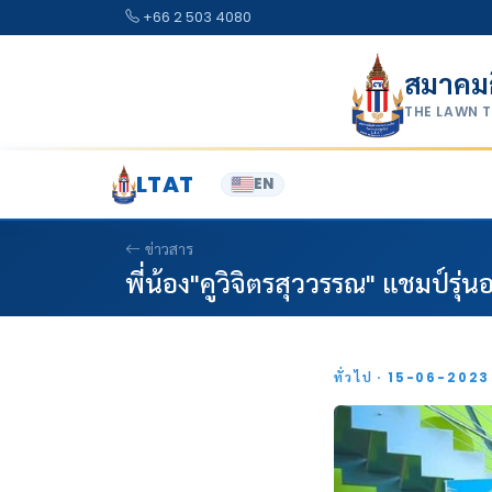
Skip to content
+66 2 503 4080
สมาคม
THE LAWN 
LTAT
EN
ข่าวสาร
พี่น้อง"คูวิจิตรสุววรรณ" แชมป์รุ
ทั่วไป · 15-06-202