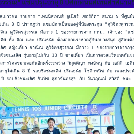
รสุววรรณ" แชมป์รุ่นอายุ 8 ปีศึกเทนนิสเทนส์ฯสนาม
สเยาวชน รายการ "เทนนิสเทนส์ จูเนียร์ เซอร์กิต" สนาม 5 ที่ศูนย์
่เกิน 8 ปี ปรากฎว่า แชมป์ตกเป็นของคู่พี่น้องตระกูล "คูวิจิตรสุวรรณ
 จิณ คูวิจิตรสุวรรณ มือวาง 1 ของรายการจาก กทม. เจ้าของ "แชม
ิศ ทั้ง จิณ และ ปริณธนัย ต้องออกแรงหวดสู้กันอย่างสนุก สูสีจนต้
เลิศ หญิงเดี่ยว จาณีณ คูวิจิตรสุวรรณ มือวาง 1 ของรายการจาก
ชิงชนะเลิศ รุ่นอายุไม่เกิน 10 ปี ชายเดี่ยว เป็นการดวลแร็คเกตก
็นการโคจรมาเจอกันอีกครั้งระหว่าง วิมุตติญา พงษ์หนู กับ เอมิลี่ เฮด
่นอายุไม่เกิน 8 ปี รอบชิงชนะเลิศ ปริณธนัย โชติกพนิช กับ เพลงประ
10 ปี รอบชิงชนะเลิศ อินทัช สุภาจันทรสุข กับ วันวฤณณ์ สวัสดี ชน