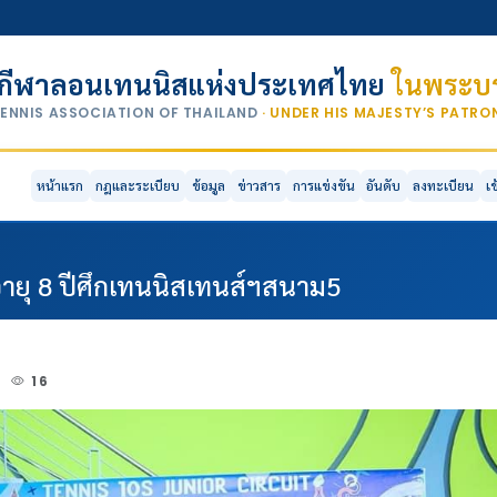
กีฬาลอนเทนนิสแห่งประเทศไทย
ในพระบร
TENNIS ASSOCIATION OF THAILAND
· UNDER HIS MAJESTY’S PATR
หน้าแรก
กฎและระเบียบ
ข้อมูล
ข่าวสาร
การแข่งขัน
อันดับ
ลงทะเบียน
เ
่นอายุ 8 ปีศึกเทนนิสเทนส์ฯสนาม5
3
16