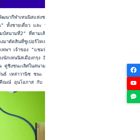
5
พัฒนากีฬาเทนนิสแห่งชาติ เมืองทองธานี วันที่ 11 มิถุนายน 2566 
" ทั้งชายเดี่ยว และ หญิงเดี่ยว 

ป์สนามที่2" ที่ตามเส้นทางในรอบ 8 คนสุดท้ายชนะ เขตต์ตะวัน บ
องมาตัดสินที่ซูเปอร์ไทเบรก และเป็น จิณ ที่เล่นได้เหนียวแน่นกว่า
กรุงเทพฯ เจ้าของ "แชมป์สนาม 2" พบกับ ณอัณณา แก้วสุมา นักหวด
ันของนักเทนนิสเมืองกรุง อินทัช สุภาจันทรสุข มือวาง 1 ของรายกา
ิน คู่ชิงชนะเลิศในสนามแข่งขันเซอร์กิตที่ 2 ซึ่งนัดนั้น วิมุตติญา 
พันธ์ เหล่าวานิช ชนะ จิณ กับ จาณีณ คูวิจิตรสุวรรณ 4-1 เกม

ะ คีณณ์ อุนโอภาส กับ ณัฏฐศรัณย์ ชูไพฑูรย์ 4-1, 4-1