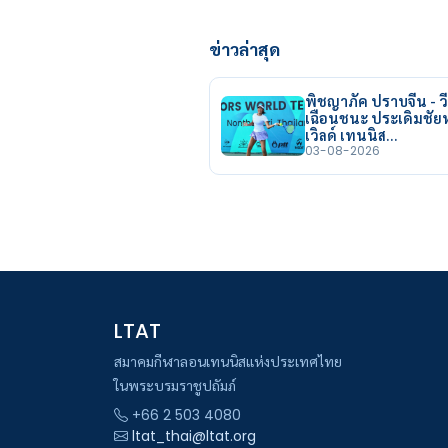
ข่าวล่าสุด
พิชญาภัค ปราบจีน - วี
เฉือนชนะ ประเดิมชั
เวิลด์ เทนนิส…
03-08-2026
LTAT
สมาคมกีฬาลอนเทนนิสแห่งประเทศไทย
ในพระบรมราชูปถัมภ์
+66 2 503 4080
ltat_thai@ltat.org