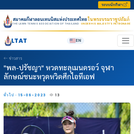
Skip to content
ระบบนักกีฬา
สมาคมกีฬาลอนเทนนิสแห่งประเทศไทย
ในพระบรมราชูปถัมภ์
THE LAWN TENNIS ASSOCIATION OF THAILAND
· UNDER HIS MAJESTY’S PATRONAGE
LTAT
EN
ข่าวสาร
"พล-ปรัชญา" หวดทะลุเมนดรอว์ จุฬา
ลักษณ์ชนะหวุดหวิดศึกไอทีเอฟ
ทั่วไป · 15-06-2023
13