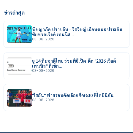
ข่าวล่าสุด
พิชญาภัค ปราบจีน - วีรวิชญ์ เฉือนชนะ ประเดิม
ชัยหวดเวิลด์ เทนนิส…
03-08-2026
ยู 14 ทีมชาติไทย ร่วมพิธีเปิด ศึก "2026 เวิลด์
เทนนิส" ที่เช็ก…
03-08-2026
"ไรอัน" พ่ายรอบคัดเลือกศึกเจ30 ที่โดมินิกัน
03-08-2026