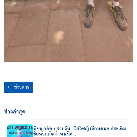
ข่าวสาร
ข่าวล่าสุด
พิชญาภัค ปราบจีน - วีรวิชญ์ เฉือนชนะ ประเดิม
ชัยหวดเวิลด์ เทนนิส…