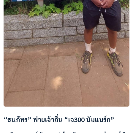
“ธนภัทร” พ่ายเจ้าถิ่น “เจ300 บัมแบร์ก”