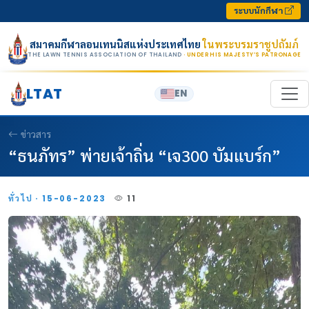
Skip to content
ระบบนักกีฬา
สมาคมกีฬาลอนเทนนิสแห่งประเทศไทย
ในพระบรมราชูปถัมภ์
THE LAWN TENNIS ASSOCIATION OF THAILAND
· UNDER HIS MAJESTY’S PATRONAGE
LTAT
EN
ข่าวสาร
“ธนภัทร” พ่ายเจ้าถิ่น “เจ300 บัมแบร์ก”
ทั่วไป · 15-06-2023
11