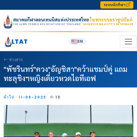
Skip to content
ระบบนักกีฬา
สมาคมกีฬาลอนเทนนิสแห่งประเทศไทย
ในพระบรมราชูปถัมภ์
THE LAWN TENNIS ASSOCIATION OF THAILAND
· UNDER HIS MAJESTY’S PATRONAGE
LTAT
EN
ข่าวสาร
"พัชรินทร์"ควง"อัญชิสา"คว้าแชมป์คู่ แถม
ทะลุชิงฯหญิงเดี่ยวหวดไอทีเอฟ
ทั่วไป · 11-06-2023
13