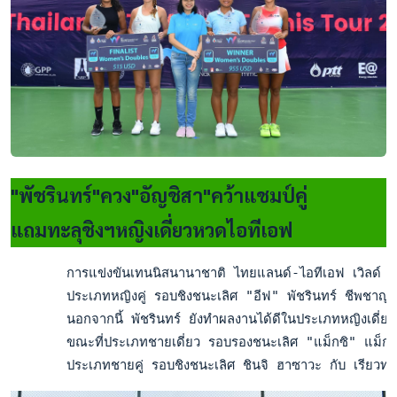
"พัชรินทร์"ควง"อัญชิสา"คว้าแชมป์คู่
แถมทะลุชิงฯหญิงเดี่ยวหวดไอทีเอฟ
       การแข่งขันเทนนิสนานาชาติ ไทยแลนด์-ไอทีเอฟ เวิลด์ เ
       ประเภทหญิงคู่ รอบชิงชนะเลิศ "อีฟ" พัชรินทร์ ชีพชาญเ
       นอกจากนี้ พัชรินทร์ ยังทำผลงานได้ดีในประเภทหญิงเดี
       ขณะที่ประเภทชายเดี่ยว รอบรองชนะเลิศ "แม็กซิ" แม็ก
       ประเภทชายคู่ รอบชิงชนะเลิศ ชินจิ ฮาซาวะ กับ เรียว