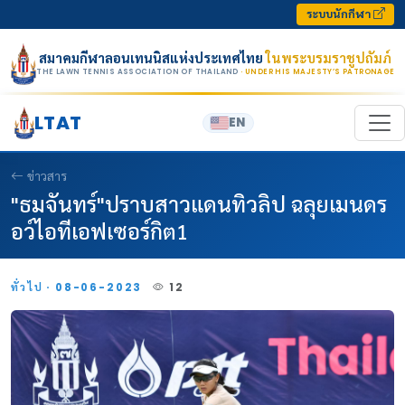
Skip to content
ระบบนักกีฬา
สมาคมกีฬาลอนเทนนิสแห่งประเทศไทย
ในพระบรมราชูปถัมภ์
THE LAWN TENNIS ASSOCIATION OF THAILAND
· UNDER HIS MAJESTY’S PATRONAGE
LTAT
EN
ข่าวสาร
"ธมจันทร์"ปราบสาวแดนทิวลิป ฉลุยเมนดร
อว์ไอทีเอฟเซอร์กิต1
ทั่วไป · 08-06-2023
12