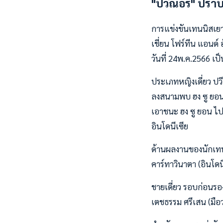
"ปวีณอร" ปราบเก
การแข่งขันเทนนิสเยา
เชี่ยน โฟร์ทีน แอนด์ 
วันที่ 24พ.ค.2566 เ
ประเภทหญิงเดี่ยว ปว
ลงสนามพบ ฮง ซู ยอน 
เอาชนะ ฮง ซู ยอน ไป
อินโดนีเซีย
ด้านผลงานของนักเทนน
คาร์ทาวินาตา (อินโดน
ชายเดี่ยว รอบก่อนรองช
เตชธรรม ศรีเสน (มือว