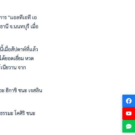
การ "แอลทีเอที เอ
านี จ.นนทบุรี เมื่อ
มื่อสัปดาห์ที่แล้ว
ด้ยอดเยี่ยม หวด
์เนียวาน จาก
อะ ฮิกาชิ ชนะ เจสลิน
, ธรรมะ โคศิริ ชนะ