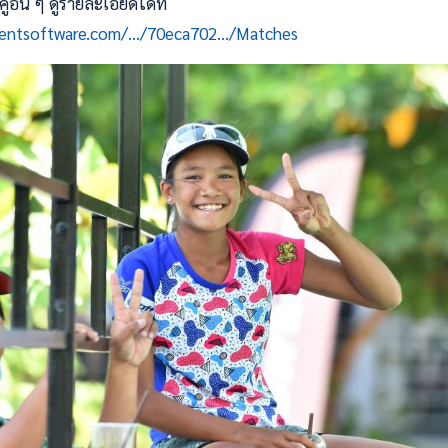
อื่น ๆ ดูรายละเอียดได้ที่
mentsoftware.com/.../70eca702.../Matches