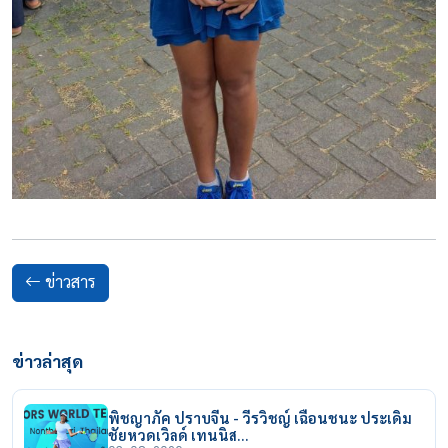
ข่าวสาร
ข่าวล่าสุด
พิชญาภัค ปราบจีน - วีรวิชญ์ เฉือนชนะ ประเดิม
ชัยหวดเวิลด์ เทนนิส…