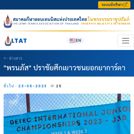
Skip to content
ระบบนักกีฬา
สมาคมกีฬาลอนเทนนิสแห่งประเทศไทย
ในพระบรมราชูปถัมภ์
THE LAWN TENNIS ASSOCIATION OF THAILAND
· UNDER HIS MAJESTY’S PATRONAGE
LTAT
EN
ข่าวสาร
"พรนภัส" ปราชัยศึกเยาวชนยอกยาการ์ตา
ทั่วไป · 23-05-2023
25