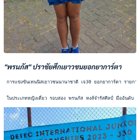
"พรนภัส" ปราชัยศึกเยาวชนยอกยาการ์ตา
 การแข่งขันเทนนิสเยาวชนนานาชาติ เจ30 ยอกยาการ์ตา รายการ "ดีเ
 ในประเภทหญิงเดี่ยว รอบสอง พรนภัส หงส์จำรัสศิลป์ มืออันดั