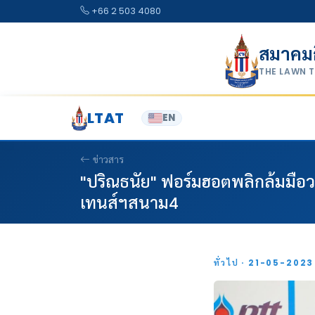
Skip to content
+66 2 503 4080
สมาคม
THE LAWN 
LTAT
EN
ข่าวสาร
"ปริณธนัย" ฟอร์มฮอตพลิกล้มมือวา
เทนส์ฯสนาม4
ทั่วไป · 21-05-202