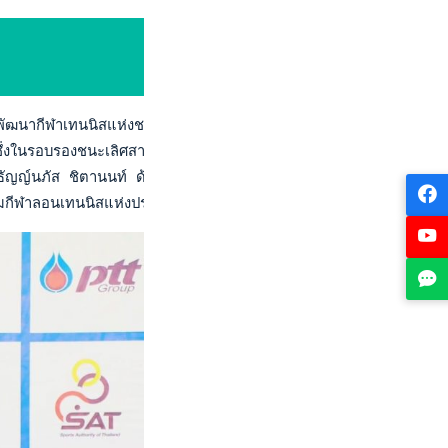
์พัฒนากีฬาเทนนิสแห่งชาติ เมืองทองธานี วันที่ 21 พฤษภาคม 2566 
สุข ซึ่งในรอบรองชนะเลิศสามารถเอาชนะ วันวฤณณ์ สวัสดี 4-0 เกม ก
นะ ธัญญ์นภัส ชิตานนท์ ด้วยสกอร์ 4-3 (2) และ 4-2

กีฬาลอนเทนนิสแห่งประเทศไทย ในพระบรมราชูปถัมภ์ เป็นประธานมอบ