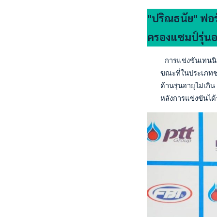
"ปริณธนัย" ฟอร
ครองแชมป์รุ่นอ
    การแข่งขันเทนนิ
   ขณะที่ในประเภทชา
   ด้านรุ่นอายุไม่เก
   หลังการแข่งขันไ