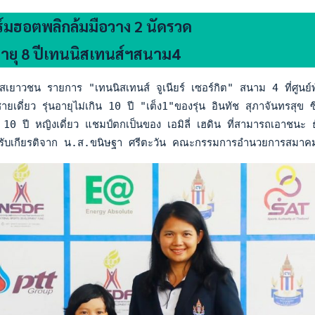
์มฮอตพลิกล้มมือวาง 2 นัดรวด
ายุ 8 ปีเทนนิสเทนส์ฯสนาม4
สเยาวชน รายการ "เทนนิสเทนส์ จูเนียร์ เซอร์กิต" สนาม 4 ที่ศูนย
ยเดี่ยว รุ่นอายุไม่เกิน 10 ปี "เต็ง1"ของรุ่น อินทัช สุภาจันทร
ิน 10 ปี หญิงเดี่ยว แชมป์ตกเป็นของ เอมิลี่ เฮดิน ที่สามารถเอาช
ด้รับเกียรติจาก น.ส.ขนิษฐา ศรีตะวัน คณะกรรมการอำนวยการสมาคม