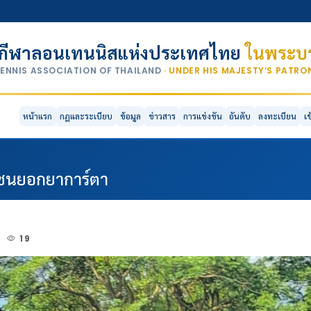
กีฬาลอนเทนนิสแห่งประเทศไทย
ในพระบร
TENNIS ASSOCIATION OF THAILAND
· UNDER HIS MAJESTY’S PATR
หน้าแรก
กฎและระเบียบ
ข้อมูล
ข่าวสาร
การแข่งขัน
อันดับ
ลงทะเบียน
เ
วชนยอกยาการ์ตา
3
19