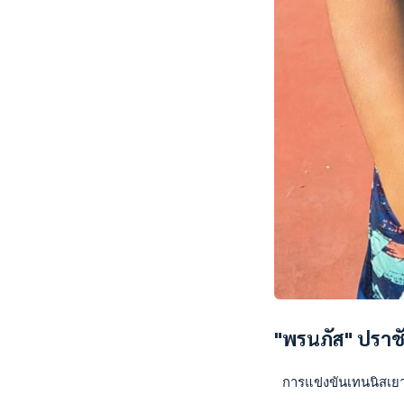
"พรนภัส" ปรา
 การแข่งขันเทนนิสเยา