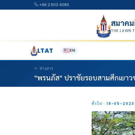
Skip to content
+66 2 503 4080
สมาคม
THE LAWN 
LTAT
EN
ข่าวสาร
"พรนภัส" ปราชัยรอบสามศึกเยา
ทั่วไป · 18-05-202