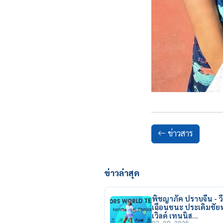
ข่าวสาร
ข่าวล่าสุด
พิชญาภัค ปราบจีน - วี
เฉือนชนะ ประเดิมชั
เวิลด์ เทนนิส…