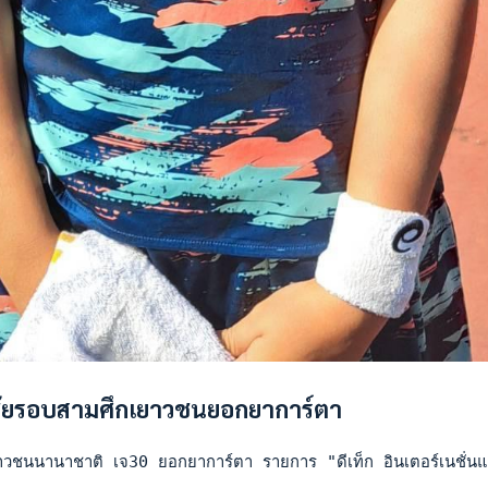
ชัยรอบสามศึกเยาวชนยอกยาการ์ตา
วชนนานาชาติ เจ30 ยอกยาการ์ตา รายการ "ดีเท็ก อินเตอร์เนชั่นแนล 