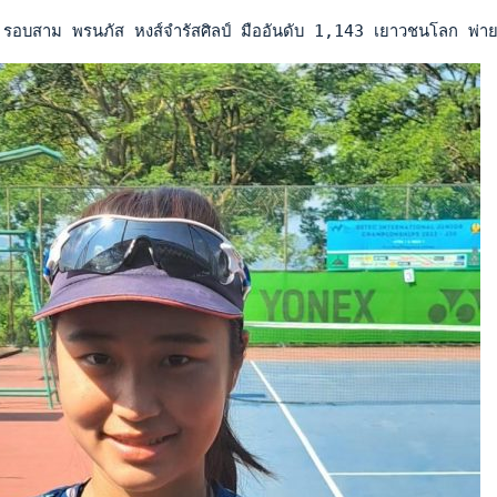
รอบสาม พรนภัส หงส์จำรัสศิลป์ มืออันดับ 1,143 เยาวชนโลก พ่ายให้