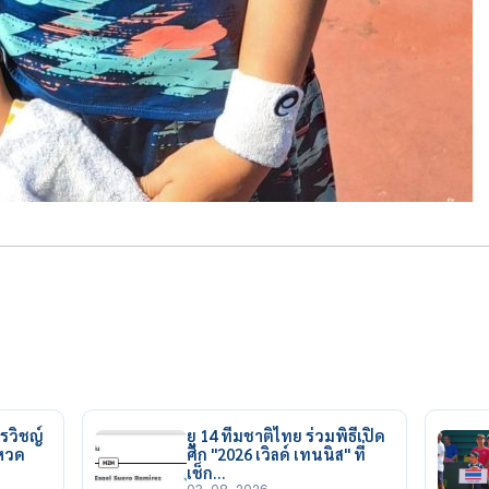
รวิชญ์
ยู 14 ทีมชาติไทย ร่วมพิธีเปิด
ยหวด
ศึก "2026 เวิลด์ เทนนิส" ที่
เช็ก…