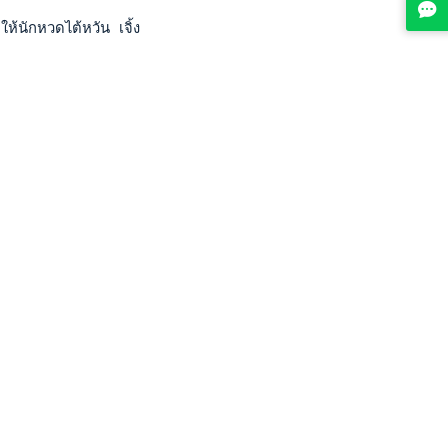
นักหวดไต้หวัน เจิ้ง มู่ เจี๋ย 3-6, 3-6