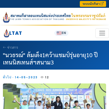
Skip to content
ระบบนักกีฬา
สมาคมกีฬาลอนเทนนิสแห่งประเทศไทย
ในพระบรมราชูปถัมภ์
THE LAWN TENNIS ASSOCIATION OF THAILAND
· UNDER HIS MAJESTY’S PATRONAGE
LTAT
EN
ข่าวสาร
"นวธรณ์" ล้มเต็ง1คว้าแชมป์รุ่นอายุ10 ปี
เทนนิสเทนส์ฯสนาม3
ทั่วไป · 14-05-2023
12