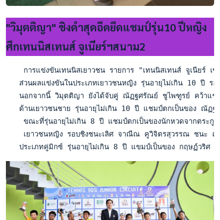
"วิมุตติญา" ชิงดำสุดอึดยึดแชมป์รุ่น10 ปีหญิง
ศึกเทนนิสเทนส์ จูเนียร์ฯสนาม2
    การแข่งขันเทนนิสเยาวชน รายการ "เทนนิสเทนส์ จูเนียร์ เซอร์
   ส่วนผลแข่งขันในประเภทเยาวชนหญิง รุ่นอายุไม่เกิน 10 ปี รอบ
   นอกจากนี้ วิมุตติญา ยังได้จับคู่ ณัฏฐศรัณย์ ชูไพฑูรย์ คว้าแ
   ด้านเยาวชนชาย รุ่นอายุไม่เกิน 10 ปี แชมป์ตกเป็นของ ณัฏ
    ขณะที่รุ่นอายุไม่เกิน 8 ปี แชมป์ตกเป็นของนักหวดจากตระก
    เยาวชนหญิง รอบชิงชนะเลิศ จาณีณ คูวิจิตรสุวรรณ ชนะ ณ
   ประเภทคู่มิกซ์ รุ่นอายุไม่เกิน 8 ปี แขมป์เป็นของ กฤษฏ์วร