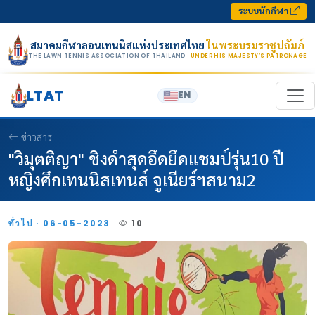
Skip to content
ระบบนักกีฬา
สมาคมกีฬาลอนเทนนิสแห่งประเทศไทย
ในพระบรมราชูปถัมภ์
THE LAWN TENNIS ASSOCIATION OF THAILAND
· UNDER HIS MAJESTY’S PATRONAGE
LTAT
EN
ข่าวสาร
"วิมุตติญา" ชิงดำสุดอึดยึดแชมป์รุ่น10 ปี
หญิงศึกเทนนิสเทนส์ จูเนียร์ฯสนาม2
ทั่วไป · 06-05-2023
10