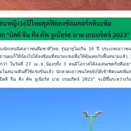
ชนหญิง16ปีไทยสุดฟิตลงซ้อมคอร์ตดินเข้ม
กโลก "บิลลี จีน คิง คัพ จูเนียร์ส บาย เกนบริดจ์ 2023"
นักเทนนิสเยาวชนทีมชาติไทย รุ่นอายุไม่เกิน 16 ปี ประเภทเยาวชนหญิ
นผมก็ให้น้องไปได้ลงซ้อมที่สนามแข่งเพื่อให้คุ้นเคยกับพื้นสนามแล้ว 2 
ว่า ในวันที่ 27 เม.ย.น้องๆทั้ง 3 คนมีโอกาสได้ลงเล่นเซตกับทีมเยาวช
สนามดินที่ใช้แข่งขันแล้ว นักหวดเยาวชนไทยยังได้เข้าฟิตเนสเพิ่มค
ิลลี จีน คิง คัพ จูเนียร์ส บาย เกนบริดจ์ 2023" จะมีขึ้นระหว่าง