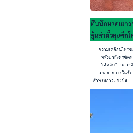
ทีมนักหวดเยาว
ลุ้นล่าตั๋วลุยศึ
   ความเคลื่อนไหวของ
   "หลังมาถึงคาซัคสถา
   "โค้ชจิม" กล่าวอีก
   นอกจากการในซ้อมใน
 สำหรับการแข่งขัน "บ