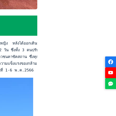
ง  หลังได้ออกเดินทางไปแข่งขันเทนนิสชิงแชมป์โลก โซนเอเชีย/โอเชีย
วัน ซึ่งทั้ง 3 คนปรับตัวได้เร็วกับพื้นสนามที่นี่ แต่แน่นอนว่าความช
นคาซัคสถาน ซึ่งทุกคนทำได้ดี เรียนรู้จังหวะการเล่นของคู่ต่อสู้ได้ 
วามแข็งแรงของกล้ามเนื้อเพิ่มอีกด้วย โดยมี น.ส.ญาดา ศิริไชย เทรน
วันที่ 1-6 พ.ค.2566