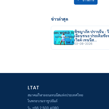
ข่าวล่าสุด
พิชญาภัค ปราบจีน - วี
เฉือนชนะ ประเดิมชั
เวิลด์ เทนนิส…
03-08-2026
LTAT
สมาคมกีฬาลอนเทนนิสแห่งประเทศไทย
ในพระบรมราชูปถัมภ์
+66 2 503 4080