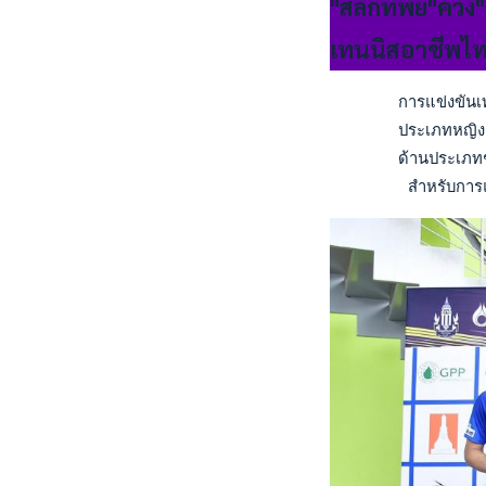
"สลักทิพย์"คว
เทนนิสอาชีพไ
       การแข่งขันเ
       ประเภทหญิงเด
       ด้านประเภทชา
        สำหรับการแ