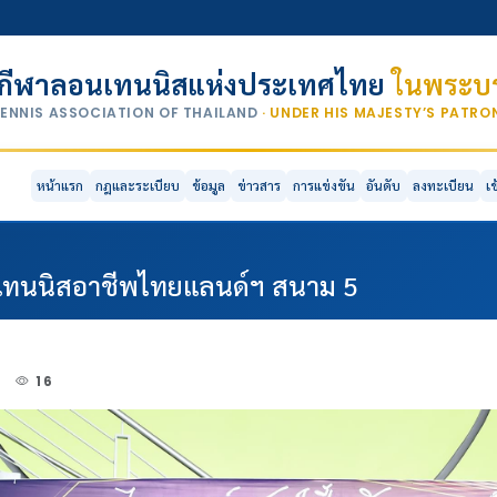
กีฬาลอนเทนนิสแห่งประเทศไทย
ในพระบร
TENNIS ASSOCIATION OF THAILAND
· UNDER HIS MAJESTY’S PATR
หน้าแรก
กฎและระเบียบ
ข้อมูล
ข่าวสาร
การแข่งขัน
อันดับ
ลงทะเบียน
เ
 เทนนิสอาชีพไทยแลนด์ฯ สนาม 5
3
16