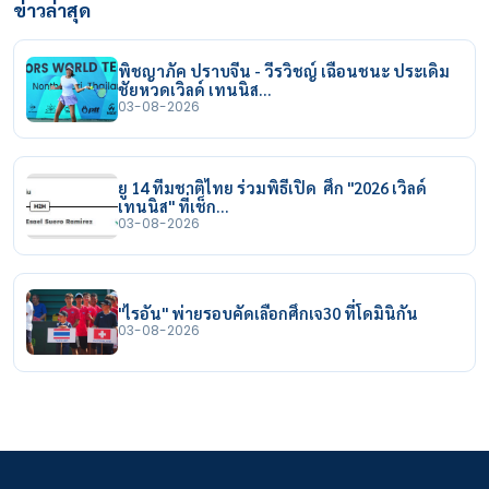
ข่าวล่าสุด
พิชญาภัค ปราบจีน - วีรวิชญ์ เฉือนชนะ ประเดิม
ชัยหวดเวิลด์ เทนนิส…
03-08-2026
ยู 14 ทีมชาติไทย ร่วมพิธีเปิด ศึก "2026 เวิลด์
เทนนิส" ที่เช็ก…
03-08-2026
"ไรอัน" พ่ายรอบคัดเลือกศึกเจ30 ที่โดมินิกัน
03-08-2026