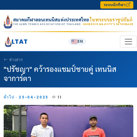
Skip to content
ระบบนักกีฬา
สมาคมกีฬาลอนเทนนิสแห่งประเทศไทย
ในพระบรมราชูปถัมภ์
THE LAWN TENNIS ASSOCIATION OF THAILAND
· UNDER HIS MAJESTY’S PATRONAGE
LTAT
EN
ข่าวสาร
"ปรัชญา" คว้ารองแชมป์ชายคู่ เทนนิส
จาการ์ตา
ทั่วไป · 23-04-2023
11