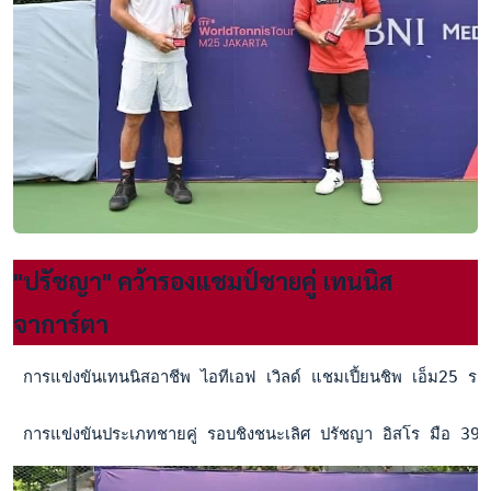
"ปรัชญา" คว้ารองแชมป์ชายคู่ เทนนิส
จาการ์ตา
 การแข่งขันเทนนิสอาชีพ ไอทีเอฟ เวิลด์ แชมเปี้ยนชิพ เอ็ม25 รา
 การแข่งขันประเภทชายคู่ รอบชิงชนะเลิศ ปรัชญา อิสโร มือ 392 