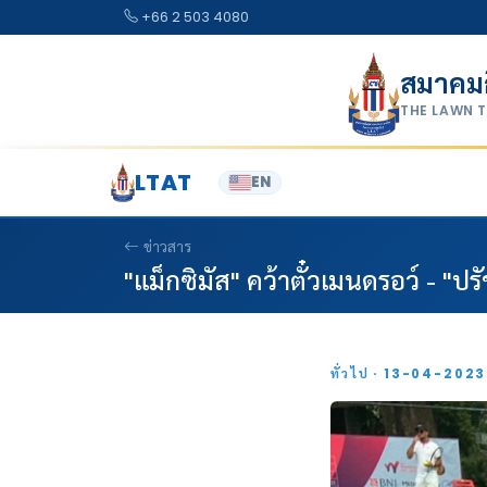
Skip to content
+66 2 503 4080
สมาคม
THE LAWN 
LTAT
EN
ข่าวสาร
"แม็กซิมัส" คว้าตั๋วเมนดรอว์ - "
ทั่วไป · 13-04-202