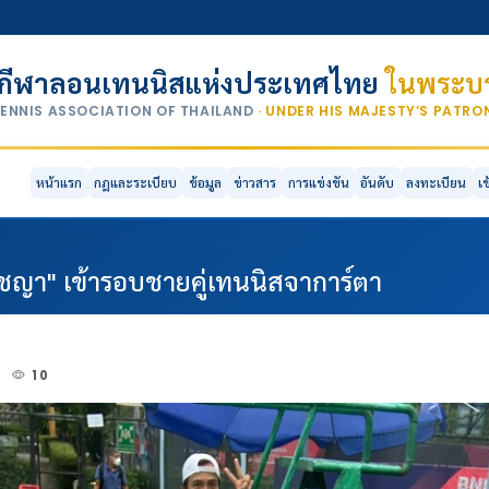
กีฬาลอนเทนนิสแห่งประเทศไทย
ในพระบร
TENNIS ASSOCIATION OF THAILAND
· UNDER HIS MAJESTY’S PATR
หน้าแรก
กฎและระเบียบ
ข้อมูล
ข่าวสาร
การแข่งขัน
อันดับ
ลงทะเบียน
เ
ปรัชญา" เข้ารอบชายคู่เทนนิสจาการ์ตา
3
10