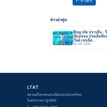
ข่าวสาร
ข่าวล่าสุด
พิชญาภัค ปราบจีน - วี
เฉือนชนะ ประเดิมชั
เวิลด์ เทนนิส…
03-08-2026
LTAT
สมาคมกีฬาลอนเทนนิสแห่งประเทศไทย
ในพระบรมราชูปถัมภ์