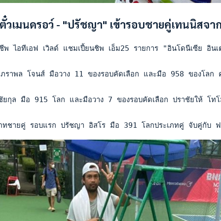
าตั๋วเมนดรอว์ - "ปรัชญา" เข้ารอบชายคู่เทนนิสจา
ชีพ ไอทีเอฟ เวิลด์ แชมเปี้ยนชิพ เอ็ม25 รายการ "อินโดนีเซีย อิน
 ภราพล โจนส์ มือวาง 11 ของรอบคัดเลือก และมือ 958 ของโลก คว้า
ญชัยกุล มือ 915 โลก และมือวาง 7 ของรอบคัดเลือก ปราชัยให้ โท
ภทชายคู่ รอบแรก ปรัชญา อิสโร มือ 391 โลกประเภทคู่ จับคู่กับ ฟร