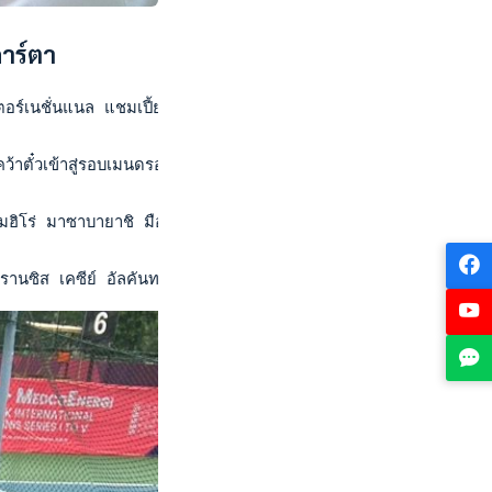
การ์ตา
เตอร์เนชั่นแนล แชมเปี้ยนชิพ" ชิงเงินรางวัล 25,000 ดอลลาร์สหรัฐ
ตั๋วเข้าสู่รอบเมนดรอว์ หลังลงแข่งขันรอบคัดเลือก รอบสุดท้าย ป
โมฮิโร่ มาซาบายาชิ มือวาง 16 และมือ 1,151 โลกชาวญี่ปุ่น 6-4
านซิส เคซีย์ อัลคันทาร่า มือ 310 โลกประเภทคู่ ชาวฟิลิปปินส์ เป