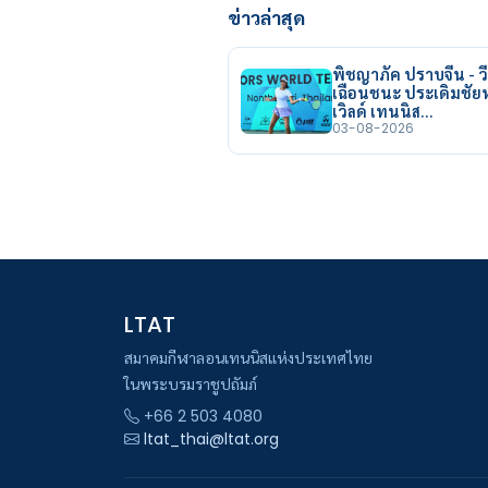
ข่าวล่าสุด
พิชญาภัค ปราบจีน - วี
เฉือนชนะ ประเดิมชั
เวิลด์ เทนนิส…
03-08-2026
LTAT
สมาคมกีฬาลอนเทนนิสแห่งประเทศไทย
ในพระบรมราชูปถัมภ์
+66 2 503 4080
ltat_thai@ltat.org