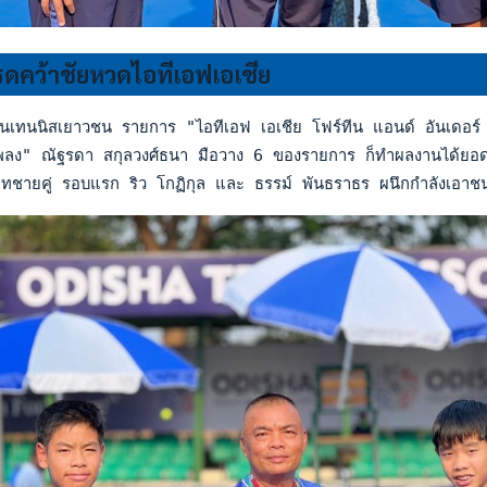
รดคว้าชัยหวดไอทีเอฟเอเชีย
เทนนิสเยาวชน รายการ "ไอทีเอฟ เอเชีย โฟร์ทีน แอนด์ อันเดอร์ 
ลง" ณัฐรดา สกุลวงศ์ธนา มือวาง 6 ของรายการ ก็ทำผลงานได้ยอดเย
ชายคู่ รอบแรก ริว โกฏิกุล และ ธรรม์ พันธราธร ผนึกกำลังเอาชนะ