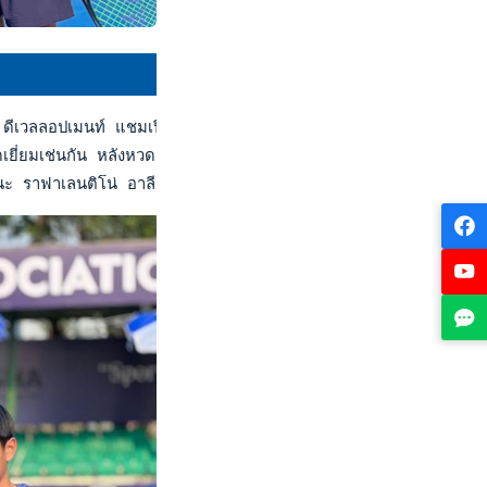
ดีเวลลอปเมนท์ แชมเปี้ยนชิพส์ 2023, ไฟนอลส์" สัปดาห์แรก ที่บู
ี่ยมเช่นกัน หลังหวดเอาชนะ ยัน รง เจิ้ง จากไต้หวัน ได้ 2 เซต
 ราฟาเลนติโน่ อาลี ดอ คอสต้า กับ โจอาคิม มิก้า กุนาวาน จากอิ