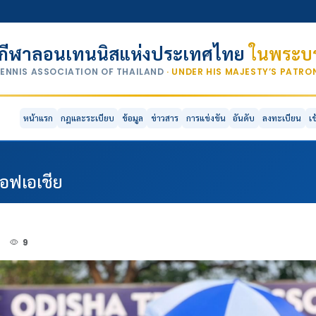
กีฬาลอนเทนนิสแห่งประเทศไทย
ในพระบร
TENNIS ASSOCIATION OF THAILAND
· UNDER HIS MAJESTY’S PATR
หน้าแรก
กฎและระเบียบ
ข้อมูล
ข่าวสาร
การแข่งขัน
อันดับ
ลงทะเบียน
เ
อฟเอเชีย
3
9