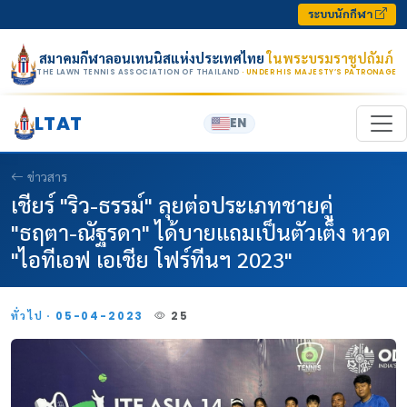
Skip to content
ระบบนักกีฬา
สมาคมกีฬาลอนเทนนิสแห่งประเทศไทย
ในพระบรมราชูปถัมภ์
THE LAWN TENNIS ASSOCIATION OF THAILAND
· UNDER HIS MAJESTY’S PATRONAGE
LTAT
EN
ข่าวสาร
เชียร์ "ริว-ธรรม์" ลุยต่อประเภทชายคู่
"ธฤตา-ณัฐรดา" ได้บายแถมเป็นตัวเต็ง หวด
"ไอทีเอฟ เอเชีย โฟร์ทีนฯ 2023"
ทั่วไป · 05-04-2023
25