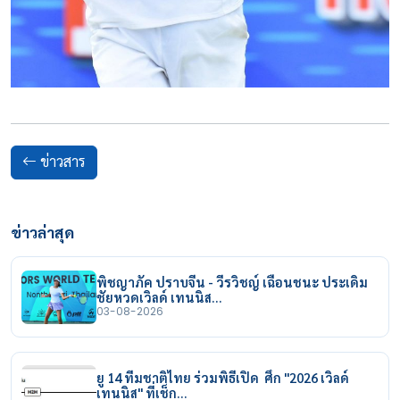
ข่าวสาร
ข่าวล่าสุด
พิชญาภัค ปราบจีน - วีรวิชญ์ เฉือนชนะ ประเดิม
ชัยหวดเวิลด์ เทนนิส…
03-08-2026
ยู 14 ทีมชาติไทย ร่วมพิธีเปิด ศึก "2026 เวิลด์
เทนนิส" ที่เช็ก…