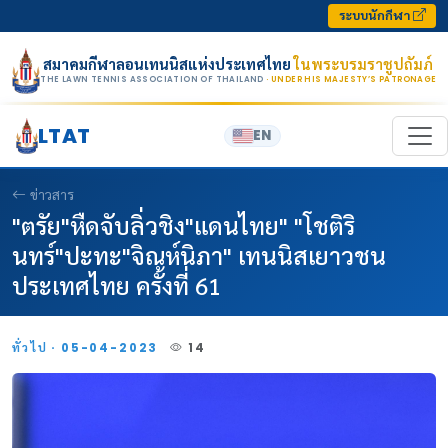
Skip to content
ระบบนักกีฬา
สมาคมกีฬาลอนเทนนิสแห่งประเทศไทย
ในพระบรมราชูปถัมภ์
THE LAWN TENNIS ASSOCIATION OF THAILAND
· UNDER HIS MAJESTY’S PATRONAGE
LTAT
EN
ข่าวสาร
"ตรัย"หืดจับลิ่วชิง"แดนไทย" "โชติริ
นทร์"ปะทะ"จิณห์นิภา" เทนนิสเยาวชน
ประเทศไทย ครั้งที่ 61
ทั่วไป · 05-04-2023
14