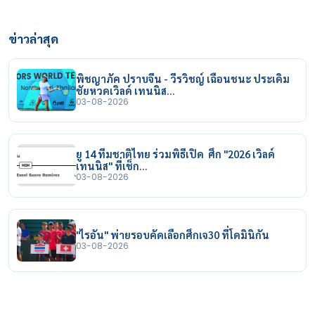
ข่าวล่าสุด
พิชญาภัค ปราบจีน - วีรวิชญ์ เฉือนชนะ ประเดิม
ชัยหวดเวิลด์ เทนนิส…
03-08-2026
ยู 14 ทีมชาติไทย ร่วมพิธีเปิด ศึก "2026 เวิลด์
เทนนิส" ที่เช็ก…
03-08-2026
"ไรอัน" พ่ายรอบคัดเลือกศึกเจ30 ที่โดมินิกัน
03-08-2026