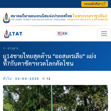
Skip to content
ระบบนักกีฬา
สมาคมกีฬาลอนเทนนิสแห่งประเทศไทย
ในพระบรมราชูปถัมภ์
THE LAWN TENNIS ASSOCIATION OF THAILAND
· UNDER HIS MAJESTY’S PATRONAGE
LTAT
EN
ข่าวสาร
ยู14ชายไทยสุดต้าน "ออสเตรเลีย" แย่ง
ที่7กับคาซัคฯหวดโลกคัดโซน
ทั่วไป · 02-04-2023
12