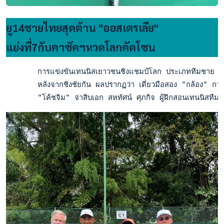
ยู14ชายไทยสุดต้าน "ออสเตรเลีย"
แย่งที่7กับคาซัคฯหวดโลกคัดโซน
       การแข่งขันเทนนิสเยาวชนชิงแชมป์โลก ประเภททีมชาย รุ่นอา
       หลังจากชิงชัยกัน ผลปรากฏว่า เดี่ยวมือสอง "กล้อง" กานต
       "โค้ชจิม" จ่าสิบเอก สหทัศน์ ศุภกิจ ผู้ฝึกสอนเทนนิสทีมชา