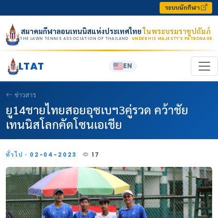
Skip to content
ระบบนักกีฬา
สมาคมกีฬาลอนเทนนิสแห่งประเทศไทย
ในพระบรมราชูปถัมภ์
THE LAWN TENNIS ASSOCIATION OF THAILAND
· UNDER HIS MAJESTY’S PATRONAGE
LTAT
EN
ข่าวสาร
ยู14ชายไทยสอยอุซเบฯ3คู่รวด คว้าชัย
เทนนิสโลกคัดโซนเอเชีย
ทั่วไป · 02-04-2023
17