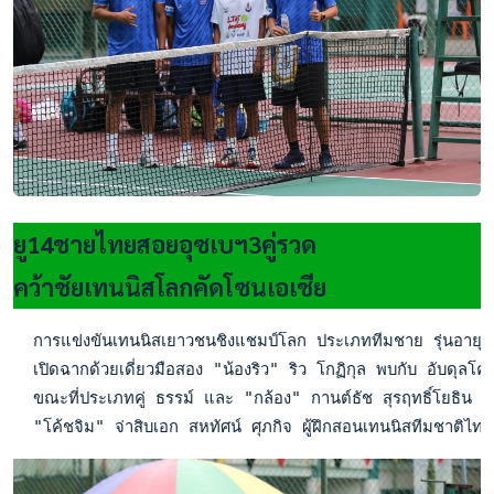
ยู14ชายไทยสอยอุซเบฯ3คู่รวด
คว้าชัยเทนนิสโลกคัดโซนเอเชีย
  การแข่งขันเทนนิสเยาวชนชิงแชมป์โลก ประเภททีมชาย รุ่นอายุไม่เ
  เปิดฉากด้วยเดี่ยวมือสอง "น้องริว" ริว โกฏิกุล พบกับ อับด
  ขณะที่ประเภทคู่ ธรรม์ และ "กล้อง" กานต์ธัช สุรฤทธิ์โยธิน 
  "โค้ชจิม" จ่าสิบเอก สหทัศน์ ศุภกิจ ผู้ฝึกสอนเทนนิสทีมชาติไท