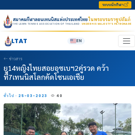
Skip to content
ระบบนักกีฬา
สมาคมกีฬาลอนเทนนิสแห่งประเทศไทย
ในพระบรมราชูปถัมภ์
THE LAWN TENNIS ASSOCIATION OF THAILAND
· UNDER HIS MAJESTY’S PATRONAGE
LTAT
EN
ข่าวสาร
ยู14หญิงไทยสอยอุซเบฯ2คู่รวด คว้า
ที่7เทนนิสโลกคัดโซนเอเชีย
ทั่วไป · 25-03-2023
40