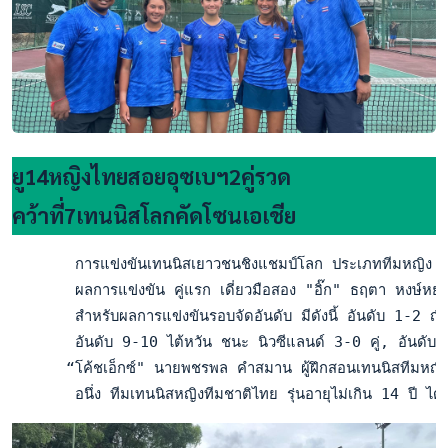
ยู14หญิงไทยสอยอุซเบฯ2คู่รวด
คว้าที่7เทนนิสโลกคัดโซนเอเชีย
       การแข่งขันเทนนิสเยาวชนชิงแชมป์โลก ประเภททีมหญิง รุ่นอ
       ผลการแข่งขัน คู่แรก เดี่ยวมือสอง "อิ๊ก" ธฤตา หงษ์หย
       สำหรับผลการแข่งขันรอบจัดอันดับ มีดังนี้ อันดับ 1-2 ญ
       อันดับ 9-10 ไต้หวัน ชนะ นิวซีแลนด์ 3-0 คู่, อันดับ
      “โค้ชเอ็กซ์" นายพชรพล คำสมาน ผู้ฝึกสอนเทนนิสทีมหญิง
       อนึ่ง ทีมเทนนิสหญิงทีมชาติไทย รุ่นอายุไม่เกิน 14 ปี 